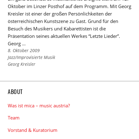
Oktober im Linzer Posthof auf dem Programm. Mit Georg
Kreisler ist einer der großen Persönlichkeiten der
österreichischen Kunstszene zu Gast. Grund für den
Besuch des Musikers und Kabarettisten ist die
Präsentation seines aktuellen Werkes “Letzte Lieder”.
Georg …
8. Oktober 2009
Links
Jazz/Improvisierte Musik
zu
Links
Georg Kreisler
den
zu
Kategorien
den
Tags
ABOUT
Was ist mica – music austria?
Team
Vorstand & Kuratorium