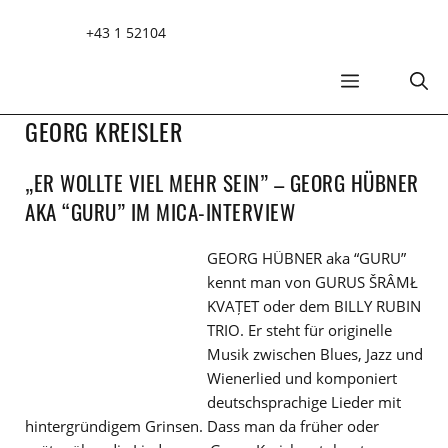
Zum
+43 1 52104
Inhalt
springen
MENÜ
GEORG KREISLER
„ER WOLLTE VIEL MEHR SEIN” – GEORG HÜBNER
AKA “GURU” IM MICA-INTERVIEW
GEORG HÜBNER aka “GURU”
kennt man von GURUS ŠRÂMŁ
KVAȚET oder dem BILLY RUBIN
TRIO. Er steht für originelle
Musik zwischen Blues, Jazz und
Wienerlied und komponiert
deutschsprachige Lieder mit
hintergründigem Grinsen. Dass man da früher oder