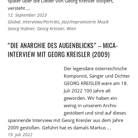
später über die Lieder von Georg Kreisler stolpert,
versteht …
12. September 2023
Links
Global
,
Interviews/Porträts
,
Jazz/Improvisierte Musik
zu
Links
Georg Hübner
,
Georg Kreisler
,
Wien
den
zu
Kategorien
den
“DIE ANARCHIE DES AUGENBLICKS” – MICA-
Tags
INTERVIEW MIT GEORG KREISLER (2009)
Der legendäre österreichische
Komponist, Sänger und Dichter
GEORG KREISLER wäre am 18.
Juli 2022 100 Jahre alt
geworden. Wir haben ein
wenig in unserem Archiv
gestöbert und sind auf dieses
spannende Interview mit Georg Kreisler aus dem Jahre
2009 gestoßen. Geführt hat es damals Markus …
19. Juli 2022