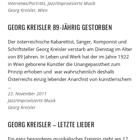
Links
Interviews/Porträts
,
Jazz/Improvisierte Musik
zu
Links
Georg Kreisler
,
Wien
den
zu
Kategorien
den
GEORG KREISLER 89-JÄHRIG GESTORBEN
Tags
Der österreichische Kabarettist, Sänger, Komponist und
Schriftsteller Georg Kreisler verstarb am Dienstag im Alter
von 89 Jahren. In Leben und Werk hat der im Jahre 1922
in Wien geborene Künstler die Unangepasstheit zum
Prinzip erhoben und war wahrscheinlich deshalb
Österreichs einzig lebender Anarchist von künstlerischem
…
23. November 2011
Links
Jazz/Improvisierte Musik
zu
Links
Georg Kreisler
den
zu
Kategorien
den
GEORG KREISLER – LETZTE LIEDER
Tags
Ein ganz besonderes musikalisches Ereignis steht am 12.