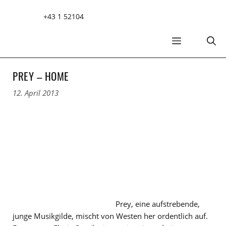
Zum
+43 1 52104
Inhalt
springen
MENÜ
PREY – HOME
12. April 2013
Prey, eine aufstrebende,
junge Musikgilde, mischt von Westen her ordentlich auf.