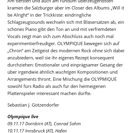
Am tiefsten und auch am rundum überzeugendsten
kramen die Salzburger aber im Closer des Albums „Will it
be Alright“ in der Trickkiste: eindringliche
Schlagzeugsounds wechseln sich mit Bläsersätzen ab, ein
schönes Piano gibt den Ton an und mit verfremdeten
Vocals zeigt man sich zum Abschluss auch noch mal
experimentierfreudiger. OLYMPIQUE bewegen sich auf
„Chron“ am Zeitgeist des modernen Rock ohne sich dabei
anzubiedern, weil sie ihr eigenes Rezept konsequent
durchziehen: Emotionaler und einprägsamer Gesang der
über irgendwie ähnlich
wuchtigen
Kompositionen und
Arrangements thront. Eine Mischung die OLYPMIQUE
sowohl fürs Radio als auch für den heimeigenen
Plattenspieler interessant machen dürfte.
Sebastian J. Götzendorfer
Olympique live
09.11.17 Dornbirn (AT), Conrad Sohm
10.11.17 Innsbruck (AT), Hafen