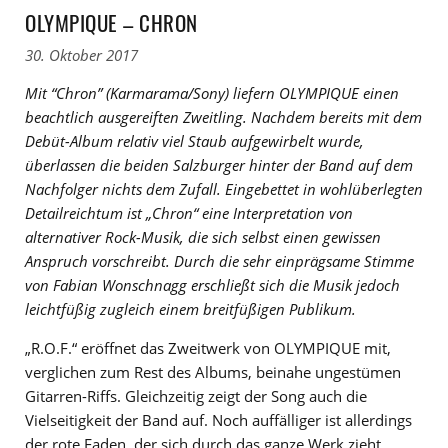
OLYMPIQUE – CHRON
30. Oktober 2017
Mit “Chron” (Karmarama/Sony) liefern OLYMPIQUE einen
beachtlich ausgereiften Zweitling. Nachdem bereits mit dem
Debüt-Album relativ viel Staub aufgewirbelt wurde,
überlassen die beiden Salzburger hinter der Band auf dem
Nachfolger nichts dem Zufall. Eingebettet in wohlüberlegten
Detailreichtum ist „Chron“ eine Interpretation von
alternativer Rock-Musik, die sich selbst einen gewissen
Anspruch vorschreibt. Durch die sehr einprägsame Stimme
von Fabian Wonschnagg erschließt sich die Musik jedoch
leichtfüßig zugleich einem breitfüßigen Publikum.
„R.O.F.“ eröffnet das Zweitwerk von OLYMPIQUE mit,
verglichen zum Rest des Albums, beinahe ungestümen
Gitarren-Riffs. Gleichzeitig zeigt der Song auch die
Vielseitigkeit der Band auf. Noch auffälliger ist allerdings
der rote Faden, der sich durch das ganze Werk zieht,