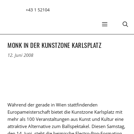
Zum
+43 1 52104
Inhalt
springen
MENÜ
MONK IN DER KUNSTZONE KARLSPLATZ
12. Juni 2008
Während der gerade in Wien stattfindenden
Europameisterschaft bietet die Kunstzone Karlsplatz mit
mehr als 100 Veranstaltungen aus Kunst und Kultur eine
attraktive Alternative zum Ballspektakel. Diesen Samstag,
den 14. Juni, steht die heimische Electro-Pop-Formation