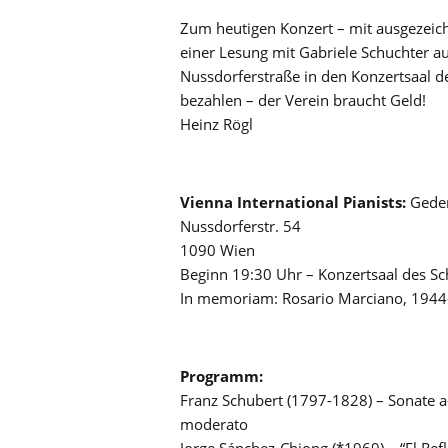
Zum heutigen Konzert – mit ausgezeichn
einer Lesung mit Gabriele Schuchter au
Nussdorferstraße in den Konzertsaal de
bezahlen – der Verein braucht Geld!
Heinz Rögl
Vienna International Pianists:
Geden
Nussdorferstr. 54
1090 Wien
Beginn 19:30 Uhr – Konzertsaal des S
In memoriam: Rosario Marciano, 194
Programm:
Franz Schubert (1797-1828) – Sonate a-
moderato
Jorge Sánchez-Chiong (*1969) – “El Refle