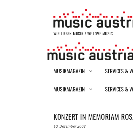
Zum
Inhalt
springen
WIR LIEBEN MUSIK / WE LOVE MUSIC
MUSIKMAGAZIN
SERVICES & 
MUSIKMAGAZIN
SERVICES & 
KONZERT IN MEMORIAM ROSA
10. Dezember 2008