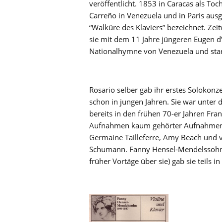
veröffentlicht. 1853 in Caracas als To
Carreño in Venezuela und in Paris ausge
“Walküre des Klaviers” bezeichnet. Zeit
sie mit dem 11 Jahre jüngeren Eugen d’ 
Nationalhymne von Venezuela und star
Rosario selber gab ihr erstes Solokonze
schon in jungen Jahren. Sie war unter d
bereits in den frühen 70-er Jahren Fr
Aufnahmen kaum gehörter Aufnahmen 
Germaine Tailleferre, Amy Beach und v
Schumann. Fanny Hensel-Mendelssohn (n
früher Vortäge über sie) gab sie teils 