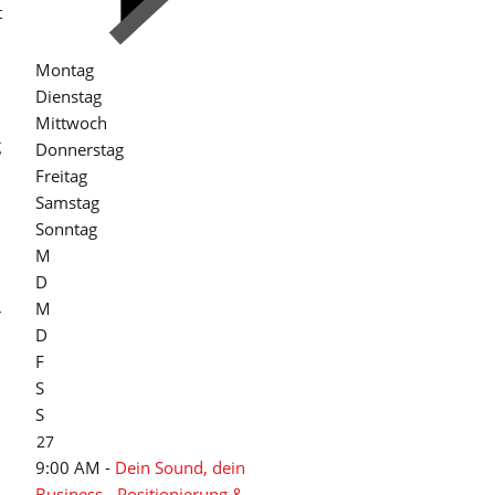
t
Montag
Dienstag
Mittwoch
g
Donnerstag
Freitag
Samstag
Sonntag
M
D
M
–
D
F
S
S
27
9:00 AM -
Dein Sound, dein
Business - Positionierung &