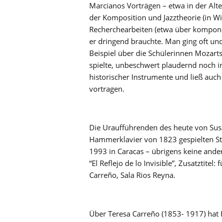
Marcianos Vorträgen – etwa in der Al
der Komposition und Jazztheorie (in Wie
Recherchearbeiten (etwa über komponi
er dringend brauchte. Man ging oft u
Beispiel über die Schülerinnen Mozart
spielte, unbeschwert plaudernd noch i
historischer Instrumente und ließ auc
vortragen.
Die Uraufführenden des heute von Su
Hammerklavier von 1823 gespielten St
1993 in Caracas – übrigens keine ander
“El Reflejo de lo Invisible”, Zusatztitel
Carreño, Sala Rios Reyna.
Über Teresa Carreño (1853- 1917) hat 