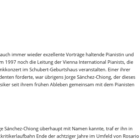
r auch immer wieder exzellente Vorträge haltende Pianistin und
 1997 noch die Leitung der Vienna International Pianists, die
enkkonzert im Schubert-Geburtshaus veranstalten. Einer ihrer
udenten förderte, war übrigens Jorge Sánchez-Chiong, der dieses
iker seit ihrem frühen Ableben gemeinsam mit dem Pianisten
rge Sánchez-Chiong überhaupt mit Namen kannte, traf er ihn in
ritikerlaufbahn Ende der achtziger Jahre im Umfeld von Rosario