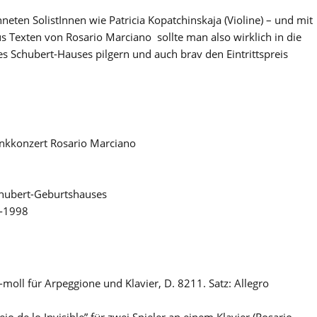
eten SolistInnen wie Patricia Kopatchinskaja (Violine) – und mit
s Texten von Rosario Marciano sollte man also wirklich in die
s Schubert-Hauses pilgern und auch brav den Eintrittspreis
kkonzert Rosario Marciano
chubert-Geburtshauses
4-1998
moll für Arpeggione und Klavier, D. 8211. Satz: Allegro
jo de lo Invisible” für zwei Spieler an einem Klavier (Rosario