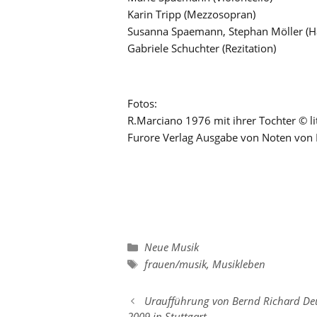
Karin Tripp (Mezzosopran)
Susanna Spaemann, Stephan Möller (H
Gabriele Schuchter (Rezitation)
Fotos:
R.Marciano 1976 mit ihrer Tochter © 
Furore Verlag Ausgabe von Noten von
Kategorien
Neue Musik
Schlagwörter
frauen/musik
,
Musikleben
Uraufführung von Bernd Richard Deu
2009 in Stuttgart