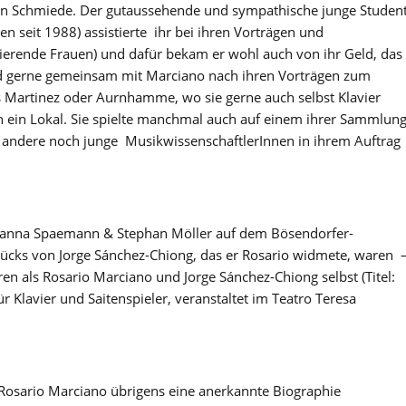
ten Schmiede. Der gutaussehende und sympathische junge Studen
n seit 1988) assistierte ihr bei ihren Vorträgen und
erende Frauen) und dafür bekam er wohl auch von ihr Geld, das
nd gerne gemeinsam mit Marciano nach ihren Vorträgen zum
s Martinez oder Aurnhamme, wo sie gerne auch selbst Klavier
n ein Lokal. Sie spielte manchmal auch auf einem ihrer Sammlun
h andere noch junge MusikwissenschaftlerInnen in ihrem Auftrag
sanna Spaemann & Stephan Möller auf dem Bösendorfer-
ücks von Jorge Sánchez-Chiong, das er Rosario widmete, waren 
en als Rosario Marciano und Jorge Sánchez-Chiong selbst (Titel:
: für Klavier und Saitenspieler, veranstaltet im Teatro Teresa
Rosario Marciano übrigens eine anerkannte Biographie