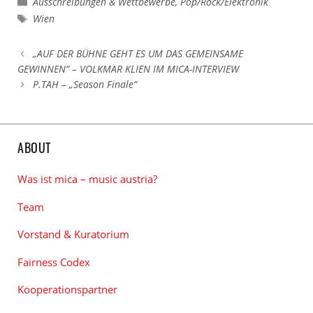
Kategorien
Ausschreibungen & Wettbewerbe
,
Pop/Rock/Elektronik
Schlagwörter
Wien
„AUF DER BÜHNE GEHT ES UM DAS GEMEINSAME
GEWINNEN“ – VOLKMAR KLIEN IM MICA-INTERVIEW
P.TAH – „Season Finale“
ABOUT
Was ist mica – music austria?
Team
Vorstand & Kuratorium
Fairness Codex
Kooperationspartner