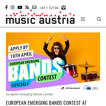
Zum
+43 1 52104
Inhalt
springen
MENÜ
European Emerging Bands Contest
EUROPEAN EMERGING BANDS CONTEST AT