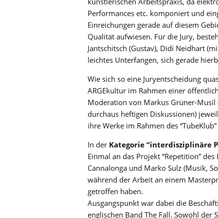
künstlerischen Arbeitspraxis, da elektr
Performances etc. komponiert und ein
Einreichungen gerade auf diesem Gebie
Qualität aufwiesen. Für die Jury, best
Jantschitsch (Gustav), Didi Neidhart (mi
leichtes Unterfangen, sich gerade hierb
Wie sich so eine Juryentscheidung quas
ARGEkultur im Rahmen einer öffentlich
Moderation von Markus Grüner-Musil (
durchaus heftigen Diskussionen) jeweil
ihre Werke im Rahmen des “TubeKlub” 
In der
Kategorie “interdisziplinäre 
Einmal an das Projekt “Repetition” des
Cannalonga und Marko Sulz (Musik, Soun
während der Arbeit an einem Masterpro
getroffen haben.
Ausgangspunkt war dabei die Beschäf
englischen Band The Fall. Sowohl der 