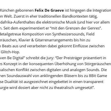
in München geborenen
Felix De Graeve
ist hingegen die Integratio
n Welt. Zuerst in eher traditionellen Bandkontexten tätig,
afrika-Aufenthaltes die elektronische Musik (und hier vor allem
h. Seit dem experimentiert er “mit den Grenzen der Genres”.
 detailgetreue Komposition von Synthesizersounds, Field
räuschen, Klavier & Gitarrenarrangements bis hin zu
 Beats aus und verarbeiten dabei gekonnt Einflüsse zwischen
Glitch-Hop.
 Be Digital” schreibt die Jury: “Der Preisträger präsentiert in
ches Konzept in der konsequenten Überhöhung von Störgeräuschen
kalischen Konflikt zwischen digitalen und analogen Sounds. Die
chen Soundauswahl von anklingenden Bläsern bis zu 8Bit Game
 Dualität ist ausgezeichnet eingebettet in einen transparent
gie wird dosiert aber nicht zu theatralisch umgesetzt”.