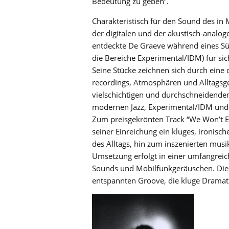
Bedeutung zu geben”.
Charakteristisch für den Sound des 
der digitalen und der akustisch-analoge
entdeckte De Graeve während eines Süd
die Bereiche Experimental/IDM) für sic
Seine Stücke zeichnen sich durch eine
recordings, Atmosphären und Alltagsge
vielschichtigen und durchschneidenden
modernen Jazz, Experimental/IDM und 
Zum preisgekrönten Track “We Won’t Even
seiner Einreichung ein kluges, ironis
des Alltags, hin zum inszenierten musi
Umsetzung erfolgt in einer umfangrei
Sounds und Mobilfunkgeräuschen. Diese
entspannten Groove, die kluge Dramatur