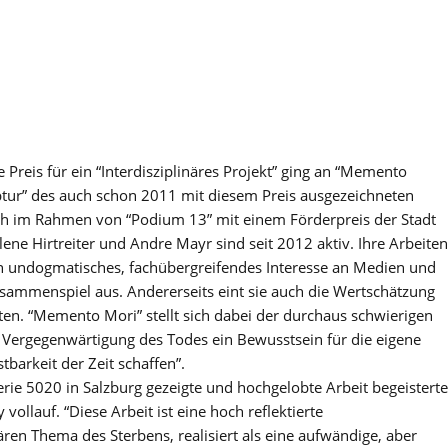
 Preis für ein “Interdisziplinäres Projekt” ging an “Memento
ptur” des auch schon 2011 mit diesem Preis ausgezeichneten
ch im Rahmen von “Podium 13” mit einem Förderpreis der Stadt
ne Hirtreiter und Andre Mayr sind seit 2012 aktiv. Ihre Arbeiten
in undogmatisches, fachübergreifendes Interesse an Medien und
ammenspiel aus. Andererseits eint sie auch die Wertschätzung
ten. “Memento Mori” stellt sich dabei der durchaus schwierigen
 Vergegenwärtigung des Todes ein Bewusstsein für die eigene
barkeit der Zeit schaffen”.
rie 5020 in Salzburg gezeigte und hochgelobte Arbeit begeisterte
 vollauf. “Diese Arbeit ist eine hoch reflektierte
n Thema des Sterbens, realisiert als eine aufwändige, aber