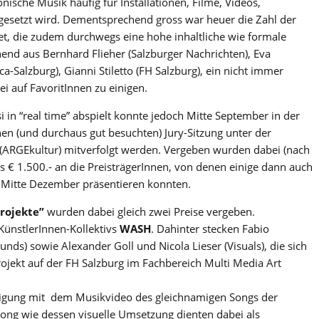
onische Musik häufig für Installationen, Filme, Videos,
gesetzt wird. Dementsprechend gross war heuer die Zahl der
t, die zudem durchwegs eine hohe inhaltliche wie formale
ehend aus Bernhard Flieher (Salzburger Nachrichten), Eva
ca-Salzburg), Gianni Stiletto (FH Salzburg), ein nicht immer
ei auf FavoritInnen zu einigen.
i in “real time” abspielt konnte jedoch Mitte September in der
en (und durchaus gut besuchten) Jury-Sitzung unter der
ARGEkultur) mitverfolgt werden. Vergeben wurden dabei (nach
s € 1.500.- an die PreisträgerInnen, von denen einige dann auch
Mitte Dezember präsentieren konnten.
Projekte”
wurden dabei gleich zwei Preise vergeben.
 KünstlerInnen-Kollektivs
WASH
. Dahinter stecken Fabio
ds) sowie Alexander Goll und Nicola Lieser (Visuals), die sich
jekt auf der FH Salzburg im Fachbereich Multi Media Art
tigung mit dem Musikvideo des gleichnamigen Songs der
Song wie dessen visuelle Umsetzung dienten dabei als