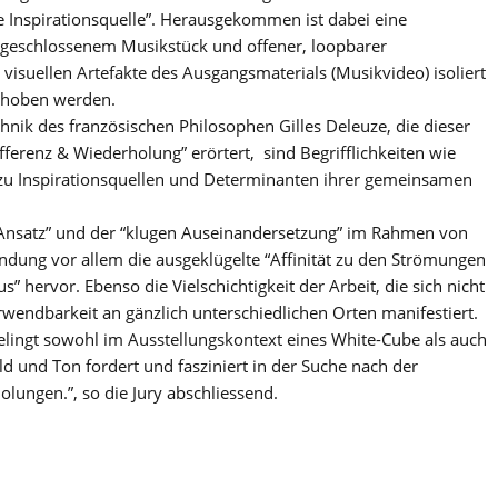
e Inspirationsquelle”. Herausgekommen ist dabei eine
bgeschlossenem Musikstück und offener, loopbarer
isuellen Artefakte des Ausgangsmaterials (Musikvideo) isoliert
nthoben werden.
hnik des französischen Philosophen Gilles Deleuze, die dieser
fferenz & Wiederholung” erörtert, sind Begrifflichkeiten wie
 zu Inspirationsquellen und Determinanten ihrer gemeinsamen
Ansatz” und der “klugen Auseinandersetzung” im Rahmen von
ründung vor allem die ausgeklügelte “Affinität zu den Strömungen
 hervor. Ebenso die Vielschichtigkeit der Arbeit, die sich nicht
erwendbarkeit an gänzlich unterschiedlichen Orten manifestiert.
 gelingt sowohl im Ausstellungskontext eines White-Cube als auch
ild und Ton fordert und fasziniert in der Suche nach der
ungen.”, so die Jury abschliessend.