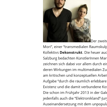
Der zweite
Mori“, einer “transmedialen Raumskul
Kollektivs
Dekonstrukt
. Die heuer au
Salzburg bedachten KünstlerInnen Marle
zeichnen sich dabei vor allem durch e
deren Wirkungen im multimedialen Zus
am kritischen und konzeptuellen Arbei
Aufgabe “durch die räumlich erlebbare
Existenz und die damit verbundene Kost
Die schon im Frühjahr 2013 in der Gale
jedenfalls auch die “Elektronikland”-Jury
Auseinandersetzung mit dem unpopuläre