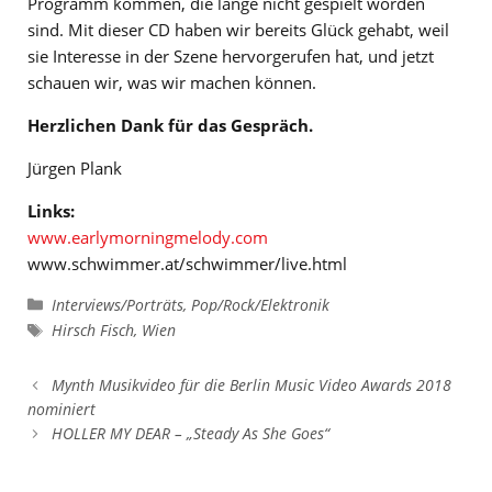
Programm kommen, die lange nicht gespielt worden
sind. Mit dieser CD haben wir bereits Glück gehabt, weil
sie Interesse in der Szene hervorgerufen hat, und jetzt
schauen wir, was wir machen können.
Herzlichen Dank für das Gespräch.
Jürgen Plank
Links:
www.earlymorningmelody.com
www.schwimmer.at/schwimmer/live.html
Kategorien
Interviews/Porträts
,
Pop/Rock/Elektronik
Schlagwörter
Hirsch Fisch
,
Wien
Mynth Musikvideo für die Berlin Music Video Awards 2018
nominiert
HOLLER MY DEAR – „Steady As She Goes“