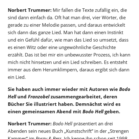
Norbert Trummer:
Mir fallen die Texte zufällig ein, die
sind dann einfach da. Oft hat man drei, vier Wörter, die
gerade zu einer Melodie passen, und daraus entwickelt
sich dann das ganze Lied. Man hat dann einen Instinkt
und ein Gefühl dafür, wie man das Lied so umsetzt, dass
es einen Witz oder eine ungewöhnliche Geschichte
erzählt. Das ist bei mir ein unbewusster Prozess, ich kann
mich nicht hinsetzen und ein Lied schreiben. Es entsteht
immer aus dem Herumklimpern, daraus ergibt sich dann
ein Lied.
Sie haben auch immer wieder mit Autoren wie
Bodo
Hell
und
Franzobel
zusammengearbeitet, deren
Bücher Sie illustriert haben. Demnächst wird es
einen gemeinsamen Abend mit
Bodo Hell
geben.
Norbert Trummer:
Bodo Hell
präsentiert an drei
Abenden sein neues Buch „Kunstschrift” in der „Strengen
Kammer“ im
Porgy & Bess
. Ich kenne ihn schon seit 1998