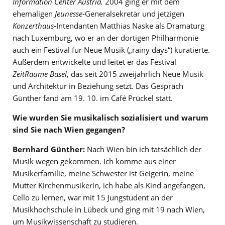
Information Center Austria.
2004 ging er mit dem
ehemaligen
Jeunesse
-Generalsekretär und jetzigen
Konzerthaus
-Intendanten Matthias Naske als Dramaturg
nach Luxemburg, wo er an der dortigen Philharmonie
auch ein Festival für Neue Musik („rainy days“) kuratierte.
Außerdem entwickelte und leitet er das Festival
ZeitRäume Basel
, das seit 2015 zweijährlich Neue Musik
und Architektur in Beziehung setzt. Das Gespräch
Günther fand am 19. 10. im Café Prückel statt.
Wie wurden Sie musikalisch sozialisiert und warum
sind Sie nach Wien gegangen?
Bernhard Günther:
Nach Wien bin ich tatsächlich der
Musik wegen gekommen. Ich komme aus einer
Musikerfamilie, meine Schwester ist Geigerin, meine
Mutter Kirchenmusikerin, ich habe als Kind angefangen,
Cello zu lernen, war mit 15 Jungstudent an der
Musikhochschule in Lübeck und ging mit 19 nach Wien,
um Musikwissenschaft zu studieren.