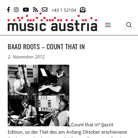
Zum
+43 1 52104
Inhalt
springen
MENÜ
BAAD ROOTS – COUNT THAT IN
2. November 2012
„Count that in“ (Jazzit
Edition, so der Titel des am Anfang Oktober erschienene