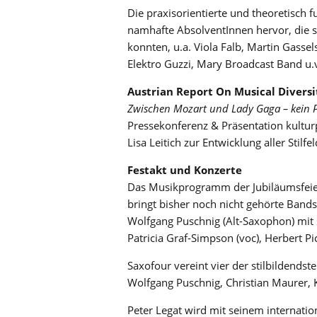
Die praxisorientierte und theoretisch f
namhafte AbsolventInnen hervor, die s
konnten, u.a. Viola Falb, Martin Gassel
Elektro Guzzi, Mary Broadcast Band u.v
Austrian Report On Musical Diversi
Zwischen Mozart und Lady Gaga – kein Pla
Pressekonferenz & Präsentation kulturp
Lisa Leitich zur Entwicklung aller Stil
Festakt und Konzerte
Das Musikprogramm der Jubiläumsfeiern
bringt bisher noch nicht gehörte Bands
Wolfgang Puschnig (Alt-Saxophon) mit 
Patricia Graf-Simpson (voc), Herbert Pic
Saxofour vereint vier der stilbildendst
Wolfgang Puschnig, Christian Maurer, 
Peter Legat wird mit seinem internatio