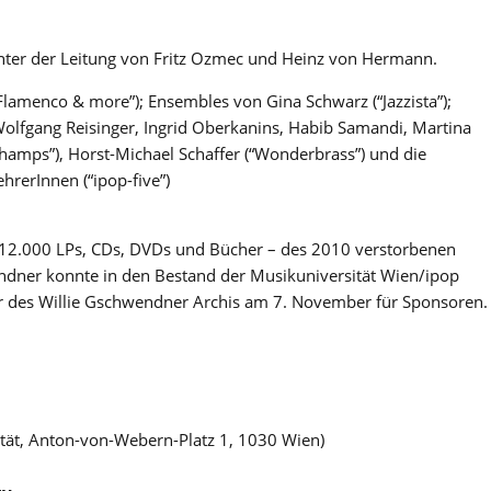
nter der Leitung von Fritz Ozmec und Heinz von Hermann.
“Flamenco & more”); Ensembles von Gina Schwarz (“Jazzista”);
Wolfgang Reisinger, Ingrid Oberkanins, Habib Samandi, Martina
hamps”), Horst-Michael Schaffer (“Wonderbrass”) und die
rerInnen (“ipop-five”)
12.000 LPs, CDs, DVDs und Bücher – des 2010 verstorbenen
endner konnte in den Bestand der Musikuniversität Wien/ipop
 des Willie Gschwendner Archis am 7. November für Sponsoren.
ität, Anton-von-Webern-Platz 1, 1030 Wien)