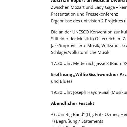
Austrian Report on Musical Diversi
Zwischen Mozart und Lady Gaga – kein P
Präsentation und Pressekonferenz
Ergebnisse des uni:vision 2 Projektes (
Die an der UNESCO Konvention zur kultu
Stilfelder der Musik in Österreich im 
Jazz/improvisierte Musik, Volksmusik
Schlager/volkstümliche Musik.
17:30 Uhr: Metternichgasse 8 (Raum K
Eröffnung „Willie Gschwendner Ar
und Blues)
19:30 Uhr: Joseph Haydn-Saal (Musikun
Abendlicher Festakt
+) „Uni Big Band“ (Ltg. Fritz Ozmec, H
+) Begrüßung / Statements