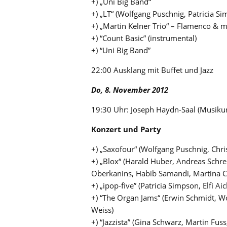
+) „Uni Big Band“
+) „LT“ (Wolfgang Puschnig, Patricia S
+) „Martin Kelner Trio“ – Flamenco & m
+) “Count Basic” (instrumental)
+) “Uni Big Band”
22:00 Ausklang mit Buffet und Jazz
Do, 8. November 2012
19:30 Uhr: Joseph Haydn-Saal (Musikun
Konzert und Party
+) „Saxofour“ (Wolfgang Puschnig, Chri
+) „Blox“ (Harald Huber, Andreas Schre
Oberkanins, Habib Samandi, Martina C
+) „ipop-five” (Patricia Simpson, Elfi A
+) “The Organ Jams“ (Erwin Schmidt, Wo
Weiss)
+) “Jazzista” (Gina Schwarz, Martin Fu