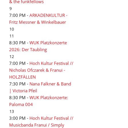
& the funkfellows
9
7:00 PM -
ARKADENKULTUR -
Fritz Messner & Winkelbauer
10
11
8:30 PM -
WUK Platzkonzerte
2026: Der Täubling
12
7:00 PM -
Hoch Kultur Festival //
Nicholas Ofczarek & Franui -
HOLZFÄLLEN
7:30 PM -
Nana Falkner & Band
| Victoria Pfeil
8:30 PM -
WUK Platzkonzerte:
Paloma 004
13
3:00 PM -
Hoch Kultur Festival //
Musicbanda Franui / Simply