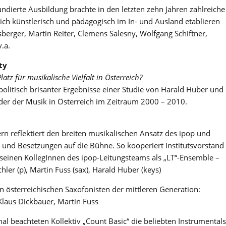
undierte Ausbildung brachte in den letzten zehn Jahren zahlreiche
ich künstlerisch und pädagogisch im In- und Ausland etablieren
sberger, Martin Reiter, Clemens Salesny, Wolfgang Schiftner,
.a.
ty
tz für musikalische Vielfalt in Österreich?
olitisch brisanter Ergebnisse einer Studie von Harald Huber und
felder der Musik in Österreich im Zeitraum 2000 – 2010.
 reflektiert den breiten musikalischen Ansatz des ipop und
 und Besetzungen auf die Bühne. So kooperiert Institutsvorstand
seinen KollegInnen des ipop-Leitungsteams als „LT“-Ensemble –
hler (p), Martin Fuss (sax), Harald Huber (keys)
en österreichischen Saxofonisten der mittleren Generation:
Klaus Dickbauer, Martin Fuss
nal beachteten Kollektiv „Count Basic“ die beliebten Instrumentals