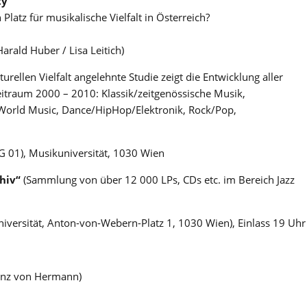
ty
latz für musikalische Vielfalt in Österreich?
Harald Huber / Lisa Leitich)
rellen Vielfalt angelehnte Studie zeigt die Entwicklung aller
Zeitraum 2000 – 2010: Klassik/zeitgenössische Musik,
/World Music, Dance/HipHop/Elektronik, Rock/Pop,
G 01), Musikuniversität, 1030 Wien
chiv“
(Sammlung von über 12 000 LPs, CDs etc. im Bereich Jazz
iversität, Anton-von-Webern-Platz 1, 1030 Wien), Einlass 19 Uhr
einz von Hermann)