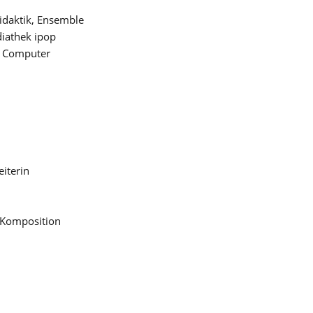
Didaktik, Ensemble
diathek ipop
g, Computer
eiterin
 Komposition