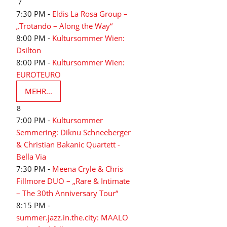
7
7:30 PM -
Eldis La Rosa Group –
„Trotando – Along the Way“
8:00 PM -
Kultursommer Wien:
Dsilton
8:00 PM -
Kultursommer Wien:
EUROTEURO
MEHR...
8
7:00 PM -
Kultursommer
Semmering: Diknu Schneeberger
& Christian Bakanic Quartett -
Bella Via
7:30 PM -
Meena Cryle & Chris
Fillmore DUO – „Rare & Intimate
– The 30th Anniversary Tour“
8:15 PM -
summer.jazz.in.the.city: MAALO