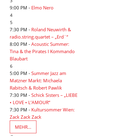
3
9:00 PM -
Elmo Nero
4
5
7:30 PM -
Roland Neuwirth &
radio.string.quartet – „Erd´“
8:00 PM -
Acoustic Summer:
Tina & the Pirates I Kommando
Blaubart
6
5:00 PM -
Summer Jazz am
Matzner Markt: Michaela
Rabitsch & Robert Pawlik
7:30 PM -
Schick Sisters – „LIEBE
• LOVE • L’AMOUR“
7:30 PM -
Kultursommer Wien:
Zack Zack Zack
MEHR...