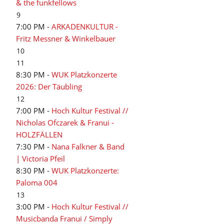
& the funkfellows
9
7:00 PM -
ARKADENKULTUR -
Fritz Messner & Winkelbauer
10
11
8:30 PM -
WUK Platzkonzerte
2026: Der Täubling
12
7:00 PM -
Hoch Kultur Festival //
Nicholas Ofczarek & Franui -
HOLZFÄLLEN
7:30 PM -
Nana Falkner & Band
| Victoria Pfeil
8:30 PM -
WUK Platzkonzerte:
Paloma 004
13
3:00 PM -
Hoch Kultur Festival //
Musicbanda Franui / Simply