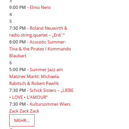
3
9:00 PM -
Elmo Nero
4
5
7:30 PM -
Roland Neuwirth &
radio.string.quartet – „Erd´“
8:00 PM -
Acoustic Summer:
Tina & the Pirates I Kommando
Blaubart
6
5:00 PM -
Summer Jazz am
Matzner Markt: Michaela
Rabitsch & Robert Pawlik
7:30 PM -
Schick Sisters – „LIEBE
• LOVE • L’AMOUR“
7:30 PM -
Kultursommer Wien:
Zack Zack Zack
MEHR...