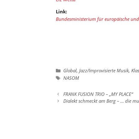
Link:
Bundesministerium für europäische und 
Kategorien
Global
,
Jazz/Improvisierte Musik
,
Klas
Schlagwörter
NASOM
FRANK FUSION TRIO – „MY PLACE
Dialekt schmeckt am Berg – … die m