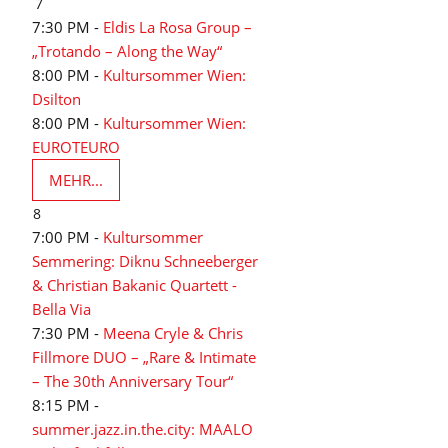
7
7:30 PM -
Eldis La Rosa Group –
„Trotando – Along the Way“
8:00 PM -
Kultursommer Wien:
Dsilton
8:00 PM -
Kultursommer Wien:
EUROTEURO
MEHR...
8
7:00 PM -
Kultursommer
Semmering: Diknu Schneeberger
& Christian Bakanic Quartett -
Bella Via
7:30 PM -
Meena Cryle & Chris
Fillmore DUO – „Rare & Intimate
– The 30th Anniversary Tour“
8:15 PM -
summer.jazz.in.the.city: MAALO