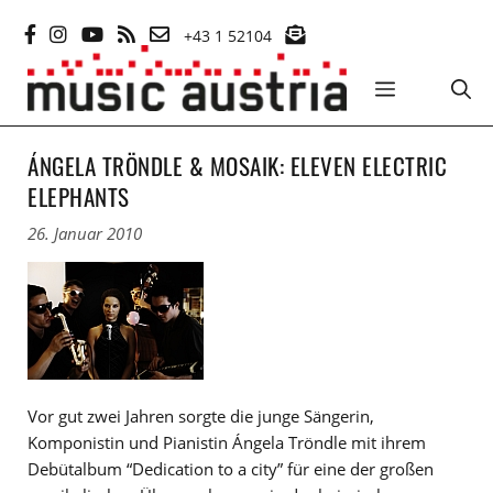
Zum
+43 1 52104
Inhalt
springen
MENÜ
ÁNGELA TRÖNDLE & MOSAIK: ELEVEN ELECTRIC
ELEPHANTS
26. Januar 2010
Vor gut zwei Jahren sorgte die junge Sängerin,
Komponistin und Pianistin Ángela Tröndle mit ihrem
Debütalbum “Dedication to a city” für eine der großen