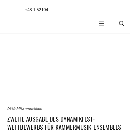
Zum
+43 1 52104
Inhalt
springen
MENÜ
DYNAMIKcompetition
ZWEITE AUSGABE DES DYNAMIKFEST-
WETTBEWERBS FÜR KAMMERMUSIK-ENSEMBLES