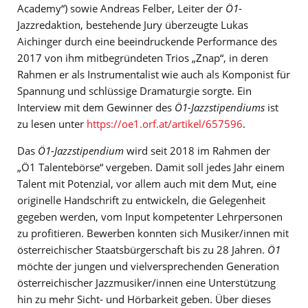
Academy“) sowie Andreas Felber, Leiter der
Ö1
-
Jazzredaktion, bestehende Jury überzeugte Lukas
Aichinger durch eine beeindruckende Performance des
2017 von ihm mitbegründeten Trios „Znap“, in deren
Rahmen er als Instrumentalist wie auch als Komponist für
Spannung und schlüssige Dramaturgie sorgte. Ein
Interview mit dem Gewinner des
Ö1-Jazzstipendiums
ist
zu lesen unter
https://oe1.orf.at/artikel/657596
.
Das
Ö1-Jazzstipendium
wird seit 2018 im Rahmen der
„Ö1 Talentebörse“ vergeben. Damit soll jedes Jahr einem
Talent mit Potenzial, vor allem auch mit dem Mut, eine
originelle Handschrift zu entwickeln, die Gelegenheit
gegeben werden, vom Input kompetenter Lehrpersonen
zu profitieren. Bewerben konnten sich Musiker/innen mit
österreichischer Staatsbürgerschaft bis zu 28 Jahren.
Ö1
möchte der jungen und vielversprechenden Generation
österreichischer Jazzmusiker/innen eine Unterstützung
hin zu mehr Sicht- und Hörbarkeit geben. Über dieses