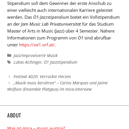
Stipendium soll dem Gewinner der erste Anschub zu
einer vielleicht auch internationalen Karriere geleistet
werden. Das
Ö1-Jazzstipendium
bietet ein Vollstipendium
an der
Jam Music Lab Privatuniversität
für das Studium
Master of Arts in Music (Jazz) über 4 Semester. Nähere
Informationen zum Programm von
Ö1
sind abrufbar
unter
https://oe1.orf.at/
.
Kategorien
Jazz/Improvisierte Musik
Schlagwörter
Lukas Aichinger
,
Ö1 Jazzstipendium
Festival 4020: Verrückte Herzen
„Musik muss berühren“ – Carlos Marques und Jaime
Wolfson (Ensemble Platypus) im mica-Interview
ABOUT
Was ist mica – music austria?