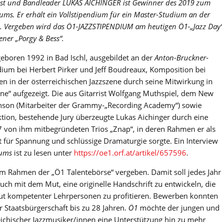
ist und Bandleader LUKAS AICHINGER ist Gewinner des 2019 zum
ms. Er erhält ein Vollstipendium für ein Master-Studium an der
n. Vergeben wird das Ö1-JAZZSTIPENDIUM am heutigen Ö1-„Jazz Day
ener „Porgy & Bess“.
geboren 1992 in Bad Ischl, ausgebildet an der
Anton-Bruckner-
dium bei Herbert Pirker und Jeff Boudreaux, Komposition bei
ren in der österreichischen Jazzszene durch seine Mitwirkung in
ne“ aufgezeigt. Die aus Gitarrist Wolfgang Muthspiel, dem New
nson (Mitarbeiter der Grammy-„Recording Academy“) sowie
ktion, bestehende Jury überzeugte Lukas Aichinger durch eine
von ihm mitbegründeten Trios „Znap“, in deren Rahmen er als
t für Spannung und schlüssige Dramaturgie sorgte. Ein Interview
iums
ist zu lesen unter
https://oe1.orf.at/artikel/657596
.
im Rahmen der „Ö1 Talentebörse“ vergeben. Damit soll jedes Jahr
auch mit dem Mut, eine originelle Handschrift zu entwickeln, die
ut kompetenter Lehrpersonen zu profitieren. Bewerben konnten
r Staatsbürgerschaft bis zu 28 Jahren.
Ö1
möchte der jungen und
ichischer Jazzmusiker/innen eine Unterstützung hin zu mehr