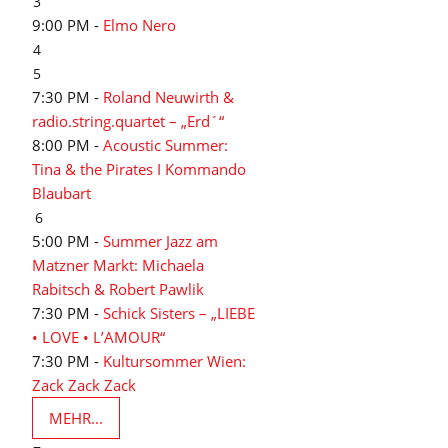
3
9:00 PM -
Elmo Nero
4
5
7:30 PM -
Roland Neuwirth &
radio.string.quartet – „Erd´“
8:00 PM -
Acoustic Summer:
Tina & the Pirates I Kommando
Blaubart
6
5:00 PM -
Summer Jazz am
Matzner Markt: Michaela
Rabitsch & Robert Pawlik
7:30 PM -
Schick Sisters – „LIEBE
• LOVE • L’AMOUR“
7:30 PM -
Kultursommer Wien:
Zack Zack Zack
MEHR...