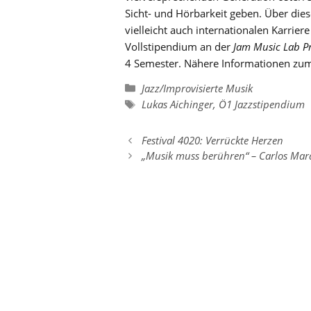
Sicht- und Hörbarkeit geben. Über die
vielleicht auch internationalen Karrier
Vollstipendium an der
Jam Music Lab Pr
4 Semester. Nähere Informationen z
Kategorien
Jazz/Improvisierte Musik
Schlagwörter
Lukas Aichinger
,
Ö1 Jazzstipendium
Festival 4020: Verrückte Herzen
„Musik muss berühren“ – Carlos Mar