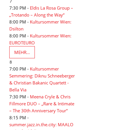
7
7:30 PM -
Eldis La Rosa Group –
„Trotando – Along the Way“
8:00 PM -
Kultursommer Wien:
Dsilton
8:00 PM -
Kultursommer Wien:
EUROTEURO
MEHR...
8
7:00 PM -
Kultursommer
Semmering: Diknu Schneeberger
& Christian Bakanic Quartett -
Bella Via
7:30 PM -
Meena Cryle & Chris
Fillmore DUO – „Rare & Intimate
– The 30th Anniversary Tour“
8:15 PM -
summer.jazz.in.the.city: MAALO