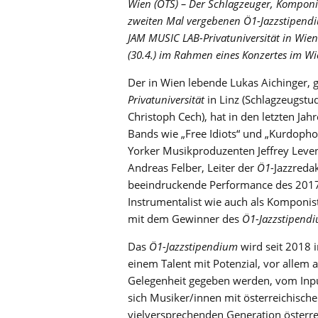
Wien (OTS) – Der Schlagzeuger, Kompon
zweiten Mal vergebenen Ö1-Jazzstipendiu
JAM MUSIC LAB-Privatuniversität in Wie
(30.4.) im Rahmen eines Konzertes im Wi
Der in Wien lebende Lukas Aichinger, 
Privatuniversität
in Linz (Schlagzeugstu
Christoph Cech), hat in den letzten Jah
Bands wie „Free Idiots“ und „Kurdopho
Yorker Musikproduzenten Jeffrey Leve
Andreas Felber, Leiter der
Ö1
-Jazzreda
beeindruckende Performance des 2017 
Instrumentalist wie auch als Komponis
mit dem Gewinner des
Ö1-Jazzstipend
Das
Ö1-Jazzstipendium
wird seit 2018 
einem Talent mit Potenzial, vor allem 
Gelegenheit gegeben werden, vom Inp
sich Musiker/innen mit österreichische
vielversprechenden Generation österre