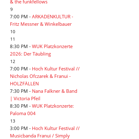
& the funkfellows
9
7:00 PM -
ARKADENKULTUR -
Fritz Messner & Winkelbauer
10
11
8:30 PM -
WUK Platzkonzerte
2026: Der Täubling
12
7:00 PM -
Hoch Kultur Festival //
Nicholas Ofczarek & Franui -
HOLZFÄLLEN
7:30 PM -
Nana Falkner & Band
| Victoria Pfeil
8:30 PM -
WUK Platzkonzerte:
Paloma 004
13
3:00 PM -
Hoch Kultur Festival //
Musicbanda Franui / Simply