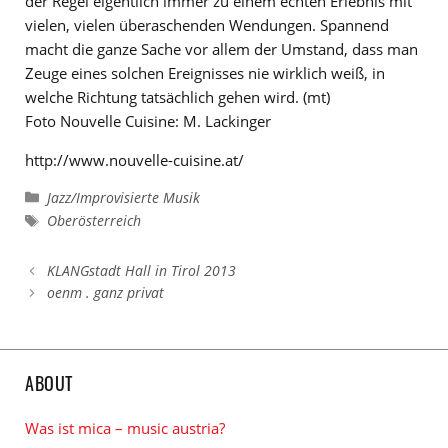
der Regel eigentlich immer zu einem echten Erlebnis mit
vielen, vielen überaschenden Wendungen. Spannend
macht die ganze Sache vor allem der Umstand, dass man
Zeuge eines solchen Ereignisses nie wirklich weiß, in
welche Richtung tatsächlich gehen wird. (mt)
Foto Nouvelle Cuisine: M. Lackinger
http://www.nouvelle-cuisine.at/
Kategorien
Jazz/Improvisierte Musik
Schlagwörter
Oberösterreich
KLANGstadt Hall in Tirol 2013
oenm . ganz privat
ABOUT
Was ist mica – music austria?