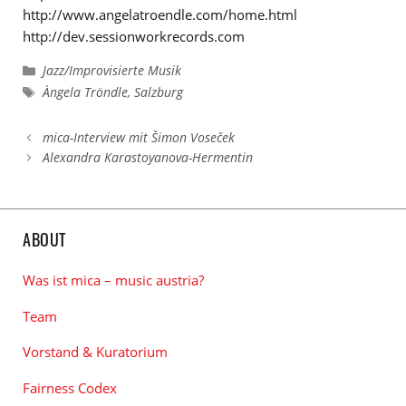
http://www.angelatroendle.com/home.html
http://dev.sessionworkrecords.com
Kategorien
Jazz/Improvisierte Musik
Schlagwörter
Àngela Tröndle
,
Salzburg
mica-Interview mit Šimon Voseček
Alexandra Karastoyanova-Hermentin
ABOUT
Was ist mica – music austria?
Team
Vorstand & Kuratorium
Fairness Codex