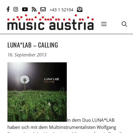
Zum
+43 1 52104
Inhalt
springen
MENÜ
LUNA*LAB – CALLING
16. September 2013
In dem Duo LUNA*LAB
haben sich mit dem Multiinstrumentalisten Wolfgang