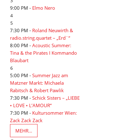
3
9:00 PM -
Elmo Nero
4
5
7:30 PM -
Roland Neuwirth &
radio.string.quartet – „Erd´“
8:00 PM -
Acoustic Summer:
Tina & the Pirates I Kommando
Blaubart
6
5:00 PM -
Summer Jazz am
Matzner Markt: Michaela
Rabitsch & Robert Pawlik
7:30 PM -
Schick Sisters – „LIEBE
• LOVE • L’AMOUR“
7:30 PM -
Kultursommer Wien:
Zack Zack Zack
MEHR...