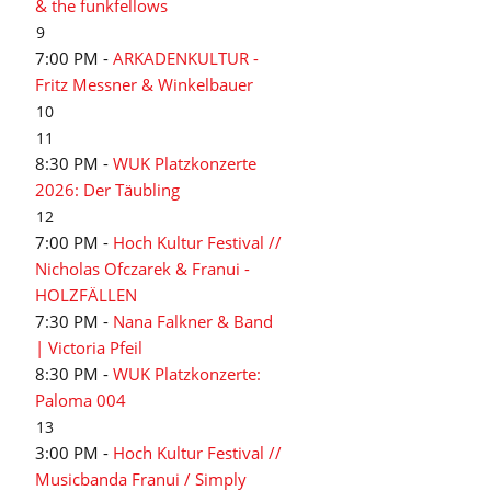
& the funkfellows
9
7:00 PM -
ARKADENKULTUR -
Fritz Messner & Winkelbauer
10
11
8:30 PM -
WUK Platzkonzerte
2026: Der Täubling
12
7:00 PM -
Hoch Kultur Festival //
Nicholas Ofczarek & Franui -
HOLZFÄLLEN
7:30 PM -
Nana Falkner & Band
| Victoria Pfeil
8:30 PM -
WUK Platzkonzerte:
Paloma 004
13
3:00 PM -
Hoch Kultur Festival //
Musicbanda Franui / Simply