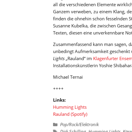
all die verschiedenen Elemente wirklic
Ganzem verweben, zu einem Klang, de
finden die ohnehin schon fesselnden S
Susanne Kubelka, die zwischen Gesang
Texten, diesen eine unverkennbare Note
Zusammenfassend kann man sagen, dass
unbedingt Aufmerksamkeit geschenkt w
Lights
„Rauland“ im
Klagenfurter Ense
Installationskünstlerin Yoshie Shibahar
Michael Ternai
++++
Links:
Humming Lights
Rauland (Spotify)
Kategorien
Pop/Rock/Elektronik
Schlagwörter
Dirk Schilling
,
Humming Lights
,
Kärn