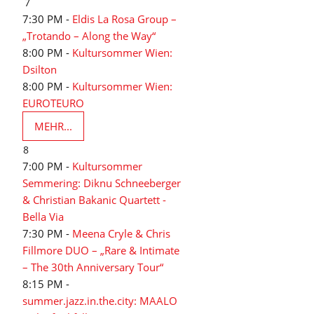
7
7:30 PM -
Eldis La Rosa Group –
„Trotando – Along the Way“
8:00 PM -
Kultursommer Wien:
Dsilton
8:00 PM -
Kultursommer Wien:
EUROTEURO
MEHR...
8
7:00 PM -
Kultursommer
Semmering: Diknu Schneeberger
& Christian Bakanic Quartett -
Bella Via
7:30 PM -
Meena Cryle & Chris
Fillmore DUO – „Rare & Intimate
– The 30th Anniversary Tour“
8:15 PM -
summer.jazz.in.the.city: MAALO