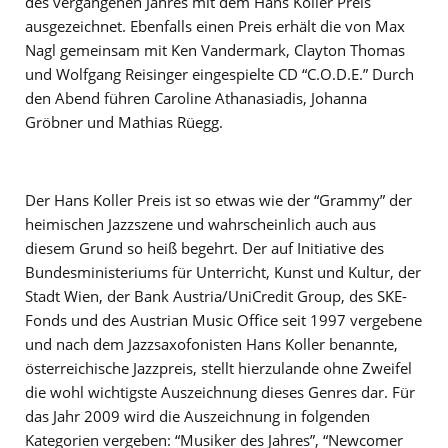
des vergangenen Jahres mit dem Hans Koller Preis
ausgezeichnet. Ebenfalls einen Preis erhält die von Max
Nagl gemeinsam mit Ken Vandermark, Clayton Thomas
und Wolfgang Reisinger eingespielte CD “C.O.D.E.” Durch
den Abend führen Caroline Athanasiadis, Johanna
Gröbner und Mathias Rüegg.
Der Hans Koller Preis ist so etwas wie der “Grammy” der
heimischen Jazzszene und wahrscheinlich auch aus
diesem Grund so heiß begehrt. Der auf Initiative des
Bundesministeriums für Unterricht, Kunst und Kultur, der
Stadt Wien, der Bank Austria/UniCredit Group, des SKE-
Fonds und des Austrian Music Office seit 1997 vergebene
und nach dem Jazzsaxofonisten Hans Koller benannte,
österreichische Jazzpreis, stellt hierzulande ohne Zweifel
die wohl wichtigste Auszeichnung dieses Genres dar. Für
das Jahr 2009 wird die Auszeichnung in folgenden
Kategorien vergeben: “Musiker des Jahres”, “Newcomer