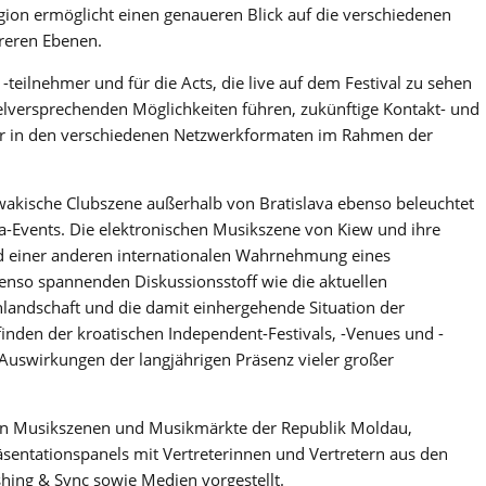
gion ermöglicht einen genaueren Blick auf die verschiedenen
reren Ebenen.
teilnehmer und für die Acts, die live auf dem Festival zu sehen
 vielversprechenden Möglichkeiten führen, zukünftige Kontakt- und
er in den verschiedenen Netzwerkformaten im Rahmen der
owakische Clubszene außerhalb von Bratislava ebenso beleuchtet
ga-Events. Die elektronischen Musikszene von Kiew und ihre
d einer anderen internationalen Wahrnehmung eines
enso spannenden Diskussionsstoff wie die aktuellen
landschaft und die damit einhergehende Situation der
nden der kroatischen Independent-Festivals, -Venues und -
Auswirkungen der langjährigen Präsenz vieler großer
en Musikszenen und Musikmärkte der Republik Moldau,
sentationspanels mit Vertreterinnen und Vertretern aus den
shing & Sync sowie Medien vorgestellt.