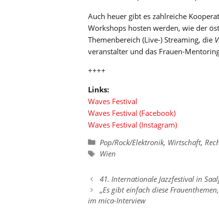
Auch heuer gibt es zahlreiche Kooperat
Workshops hosten werden, wie der öst
Themenbereich (Live-) Streaming, die
V
veranstalter und das Frauen-Mentorin
++++
Links:
Waves Festival
Waves Festival (Facebook)
Waves Festival (Instagram)
Kategorien
Pop/Rock/Elektronik
,
Wirtschaft, Rech
Schlagwörter
Wien
41. Internationale Jazzfestival in Saa
„Es gibt einfach diese Frauentheme
im mica-Interview