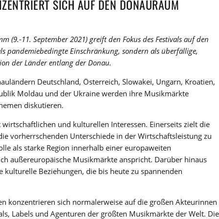
NZENTRIERT SICH AUF DEN DONAURAUM
 (9.-11. September 2021) greift den Fokus des Festivals auf den
ls pandemiebedingte Einschränkung, sondern als überfällige,
on der Länder entlang der Donau.
uländern Deutschland, Österreich, Slowakei, Ungarn, Kroatien,
publik Moldau und der Ukraine werden ihre Musikmärkte
hemen diskutieren.
irtschaftlichen und kulturellen Interessen. Einerseits zielt die
ie vorherrschenden Unterschiede in der Wirtschaftsleistung zu
lle als starke Region innerhalb einer europaweiten
auch außereuropäische Musikmärkte anspricht. Darüber hinaus
e kulturelle Beziehungen, die bis heute zu spannenden
zen konzentrieren sich normalerweise auf die großen Akteurinnen
vals, Labels und Agenturen der größten Musikmärkte der Welt. Die