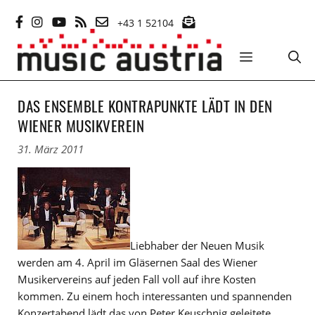
Zum
+43 1 52104
Inhalt
springen
MENÜ
DAS ENSEMBLE KONTRAPUNKTE LÄDT IN DEN
WIENER MUSIKVEREIN
31. März 2011
Liebhaber der Neuen Musik
werden am 4. April im Gläsernen Saal des Wiener
Musikervereins auf jeden Fall voll auf ihre Kosten
kommen. Zu einem hoch interessanten und spannenden
Konzertabend lädt das von Peter Keuschnig geleitete