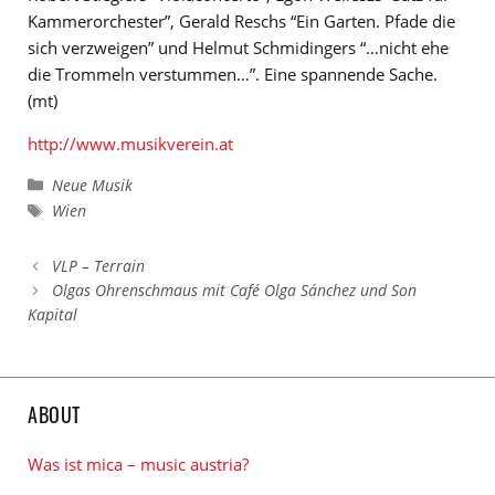
Kammerorchester”, Gerald Reschs “Ein Garten. Pfade die
sich verzweigen” und Helmut Schmidingers “…nicht ehe
die Trommeln verstummen…”. Eine spannende Sache.
(mt)
http://www.musikverein.at
Kategorien
Neue Musik
Schlagwörter
Wien
VLP – Terrain
Olgas Ohrenschmaus mit Café Olga Sánchez und Son
Kapital
ABOUT
Was ist mica – music austria?