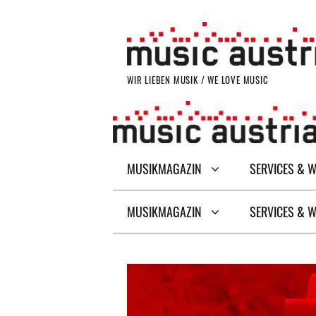
Zum
Inhalt
springen
WIR LIEBEN MUSIK / WE LOVE MUSIC
MUSIKMAGAZIN
SERVICES & 
MUSIKMAGAZIN
SERVICES & 