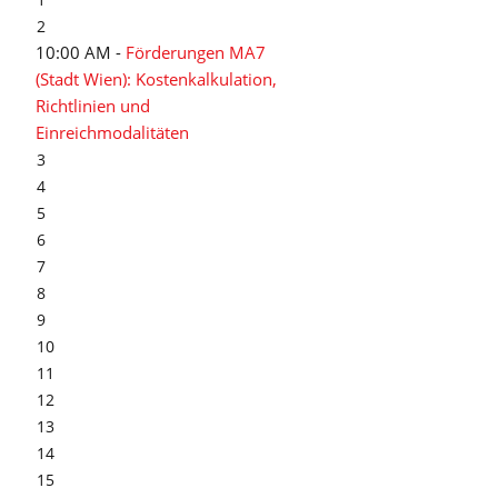
2
10:00 AM -
Förderungen MA7
(Stadt Wien): Kostenkalkulation,
Richtlinien und
Einreichmodalitäten
3
4
5
6
7
8
9
10
11
12
13
14
15