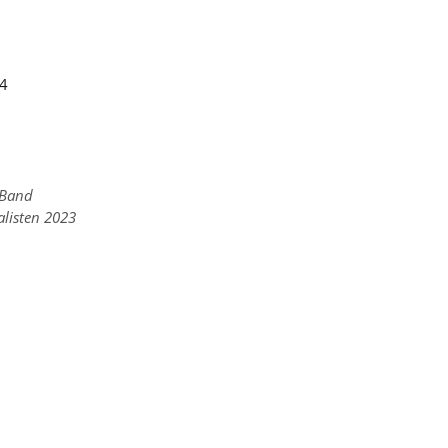
24
/Band
listen 2023