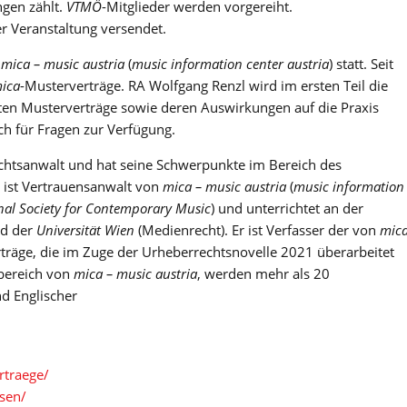
ngen zählt.
VTMÖ
-Mitglieder werden vorgereiht.
r Veranstaltung versendet.
t
mica – music austria
(
music information center austria
) statt. Seit
ica
-Musterverträge. RA Wolfgang Renzl wird im ersten Teil die
ten Musterverträge sowie deren Auswirkungen auf die Praxis
uch für Fragen zur Verfügung.
chtsanwalt und hat seine Schwerpunkte im Bereich des
 ist Vertrauensanwalt von
mica – music austria
(
music information
nal Society for Contemporary Music
) und unterrichtet an der
nd der
Universität Wien
(Medienrecht). Er ist Verfasser der von
mic
räge, die im Zuge der Urheberrechtsnovelle 2021 überarbeitet
bereich von
mica – music austria
, werden mehr als 20
nd Englischer
rtraege/
ssen/