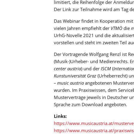
limitiert, die Reihenfolge der Anmeldu
Der Link zur Teilnahme wird am Tag de
Das Webinar findet in Kooperation mi
vielen Jahren empfiehlt der
VTMÖ
die
m
UrhG-Novelle 2021 und die aktualisier
vorstellen und steht im zweiten Teil a
Der Vortragende Wolfgang Renzl ist Re
(Musik-)Urheber- und Medienrechts. Er
center austria
) und der
ISCM
(
Internatio
Kunstuniversität Graz
(Urheberrecht) u
– music austria
angebotenen Mustervert
wurden. Im Praxiswissen, dem Service
Musterverträge jeweils in Deutscher u
Sprache zum Download angeboten.
Links:
https://www.musicaustria.at/musterve
https://www.musicaustria.at/praxiswi