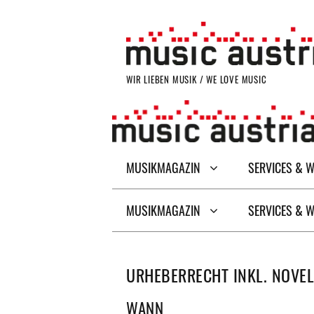
Zum
Inhalt
springen
WIR LIEBEN MUSIK / WE LOVE MUSIC
MUSIKMAGAZIN
SERVICES & 
MUSIKMAGAZIN
SERVICES & 
URHEBERRECHT INKL. NOVE
WANN