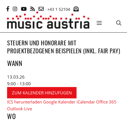
Zum
+43 1 52104
Inhalt
springen
MENÜ
STEUERN UND HONORARE MIT
PROJEKTBEZOGENEN BEISPIELEN (INKL. FAIR PAY)
WANN
13.03.26
9:00 - 13:00
ZUM KALENDER HINZUFÜGEN
ICS herunterladen
Google Kalender
iCalendar
Office 365
Outlook Live
WO