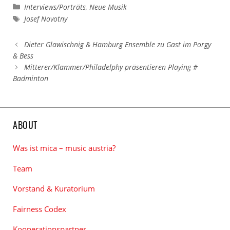
Kategorien
Interviews/Porträts
,
Neue Musik
Schlagwörter
Josef Novotny
Dieter Glawischnig & Hamburg Ensemble zu Gast im Porgy
& Bess
Mitterer/Klammer/Philadelphy präsentieren Playing #
Badminton
ABOUT
Was ist mica – music austria?
Team
Vorstand & Kuratorium
Fairness Codex
Kooperationspartner