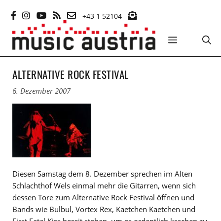
Zum
+43 1 52104
Inhalt
springen
MENÜ
ALTERNATIVE ROCK FESTIVAL
6. Dezember 2007
Diesen Samstag dem 8. Dezember sprechen im Alten
Schlachthof Wels einmal mehr die Gitarren, wenn sich
dessen Tore zum Alternative Rock Festival öffnen und
Bands wie Bulbul, Vortex Rex, Kaetchen Kaetchen und
First Fatal Kiss bereit stehen, um es ordentlich krachen zu