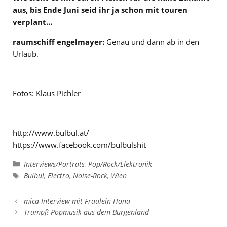
aus, bis Ende Juni seid ihr ja schon mit touren
verplant…
raumschiff engelmayer:
Genau und dann ab in den
Urlaub.
Fotos: Klaus Pichler
http://www.bulbul.at/
https://www.facebook.com/bulbulshit
Kategorien
Interviews/Porträts
,
Pop/Rock/Elektronik
Schlagwörter
Bulbul
,
Electro
,
Noise-Rock
,
Wien
mica-Interview mit Fräulein Hona
Trumpf! Popmusik aus dem Burgenland