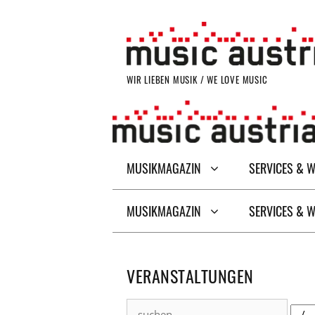
Zum
Inhalt
springen
WIR LIEBEN MUSIK / WE LOVE MUSIC
MUSIKMAGAZIN
SERVICES & 
MUSIKMAGAZIN
SERVICES & 
VERANSTALTUNGEN
suchen
Dat