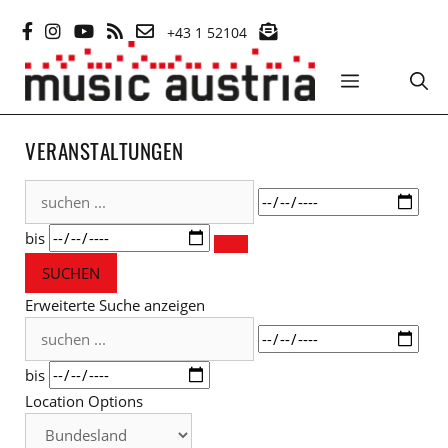
Zum
+43 1 52104
Inhalt
springen
MENÜ
VERANSTALTUNGEN
suchen
Datum
...
bis
SUCHEN
Erweiterte Suche anzeigen
suchen
Datum
...
bis
Location Options
Bundesland