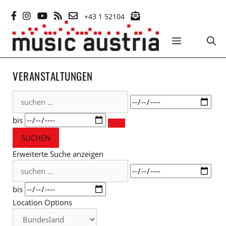
Zum
+43 1 52104
Inhalt
springen
MENÜ
VERANSTALTUNGEN
suchen
Datum
...
bis
SUCHEN
Erweiterte Suche anzeigen
suchen
Datum
...
bis
Location Options
Bundesland