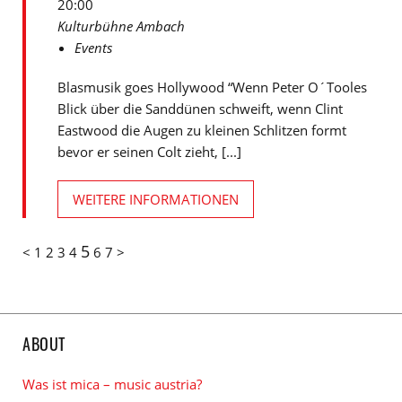
20:00
Kulturbühne Ambach
Events
Blasmusik goes Hollywood “Wenn Peter O´Tooles
Blick über die Sanddünen schweift, wenn Clint
Eastwood die Augen zu kleinen Schlitzen formt
bevor er seinen Colt zieht, [...]
WEITERE INFORMATIONEN
5
<
1
2
3
4
6
7
>
ABOUT
Was ist mica – music austria?