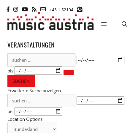
Zum
+43 1 52104
Inhalt
springen
MENÜ
VERANSTALTUNGEN
suchen
Datum
...
bis
SUCHEN
Erweiterte Suche anzeigen
suchen
Datum
...
bis
Location Options
Bundesland