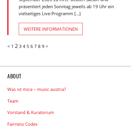
präsentiert jeden Sonntag jeweils ab 19 Uhr ein
vielseitiges Live-Programm [...]
WEITERE INFORMATIONEN
2
<
1
3
4
5
6
7
8
9
>
ABOUT
Was ist mica – music austria?
Team
Vorstand & Kuratorium
Fairness Codex