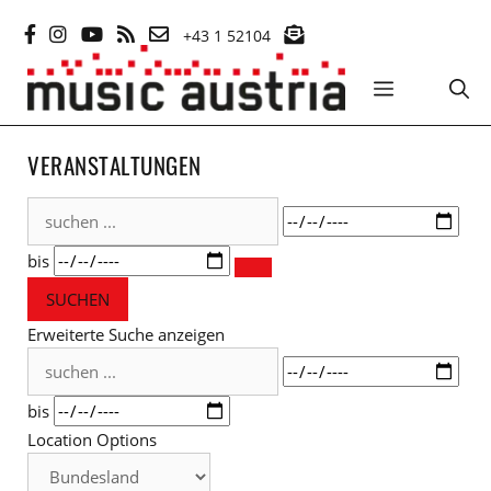
Zum
+43 1 52104
Inhalt
springen
MENÜ
VERANSTALTUNGEN
suchen
Datum
...
bis
SUCHEN
Erweiterte Suche anzeigen
suchen
Datum
...
bis
Location Options
Bundesland