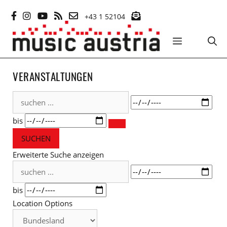
Zum
+43 1 52104
Inhalt
springen
MENÜ
VERANSTALTUNGEN
suchen
Datum
...
bis
SUCHEN
Erweiterte Suche anzeigen
suchen
Datum
...
bis
Location Options
Bundesland