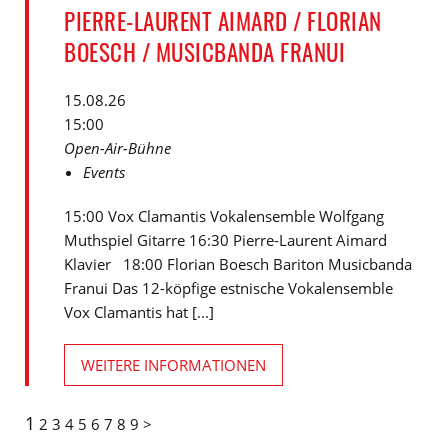
PIERRE-LAURENT AIMARD / FLORIAN
BOESCH / MUSICBANDA FRANUI
15.08.26
15:00
Open-Air-Bühne
Events
15:00 Vox Clamantis Vokalensemble Wolfgang
Muthspiel Gitarre 16:30 Pierre-Laurent Aimard
Klavier 18:00 Florian Boesch Bariton Musicbanda
Franui Das 12-köpfige estnische Vokalensemble
Vox Clamantis hat [...]
WEITERE INFORMATIONEN
1
2
3
4
5
6
7
8
9
>