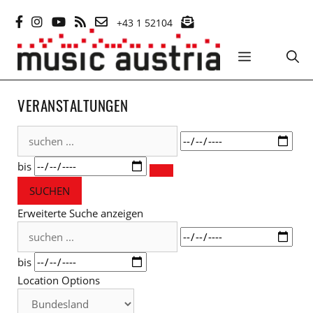
Zum
+43 1 52104
Inhalt
springen
MENÜ
VERANSTALTUNGEN
suchen
Datum
...
bis
SUCHEN
Erweiterte Suche anzeigen
suchen
Datum
...
bis
Location Options
Bundesland