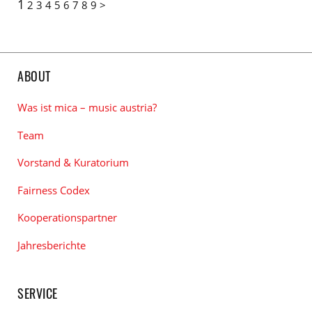
1
2
3
4
5
6
7
8
9
>
ABOUT
Was ist mica – music austria?
Team
Vorstand & Kuratorium
Fairness Codex
Kooperationspartner
Jahresberichte
SERVICE