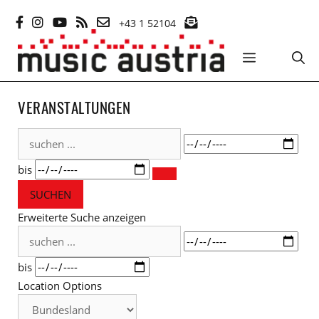
Zum
+43 1 52104
Inhalt
springen
MENÜ
VERANSTALTUNGEN
suchen
Datum
...
bis
SUCHEN
Erweiterte Suche anzeigen
suchen
Datum
...
bis
Location Options
Bundesland