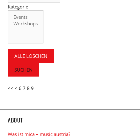
Kategorie
Kategorie
ALLE LÖSCHEN
SUCHEN
<<
<
6
7
8
9
ABOUT
Was ist mica – music austria?