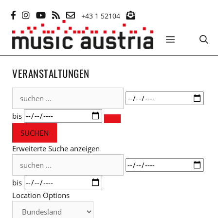
Zum
+43 1 52104
Inhalt
springen
MENÜ
VERANSTALTUNGEN
suchen
Datum
...
bis
SUCHEN
Erweiterte Suche anzeigen
suchen
Datum
...
bis
Location Options
Bundesland