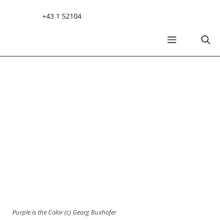
Zum
+43 1 52104
Inhalt
springen
MENÜ
Purple is the Color (c) Georg Buxhofer