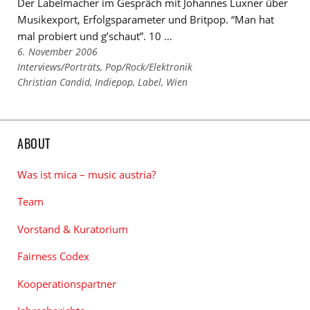
Der Labelmacher im Gespräch mit Johannes Luxner über
Musikexport, Erfolgsparameter und Britpop. “Man hat
mal probiert und g’schaut”. 10 …
6. November 2006
Links
Interviews/Porträts
,
Pop/Rock/Elektronik
zu
Links
Christian Candid
,
Indiepop
,
Label
,
Wien
den
zu
Kategorien
den
Tags
ABOUT
Was ist mica – music austria?
Team
Vorstand & Kuratorium
Fairness Codex
Kooperationspartner