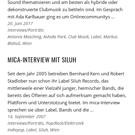
Sound thematisieren und am besten als hybride oder
dekonstruierte Clubmusik zu betiteln sind. Im Gespräch
mit Ada Karlbauer ging es um Onlinecommunitys …
20. Juni 2017
Links
Interviews/Porträts
zu
Links
Antonia Maschnig
,
Ashida Park
,
Club Musik
,
Label
,
Markus
den
zu
Blahuš
,
Wien
Kategorien
den
Tags
MICA-INTERVIEW MIT SILUH
Seit dem Jahr 2005 betreiben Bernhard Kern und Robert
Stadlober nun schon ihr Label Siluh Records, das
mittlerweile einer Vielzahl junger, heimischer Bands, die
bereits des Öfteren auf sich aufmerksam gemacht haben,
Plattform und Unterstützung bietet. Im mica-Interview
sprechen sie über Label, Bands und die …
14. September 2007
Links
Interviews/Porträts
,
Pop/Rock/Elektronik
zu
Links
Indiepop
,
Label
,
Siluh
,
Wien