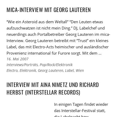
den
zu
Kategorien
den
MICA-INTERVIEW MIT GEORG LAUTEREN
Tags
“Wie ein Asteroid aus dem Weltall” “Den Leuten etwas
aufzuschwatzen ist nicht mein Ding.” DJ, Labelchef und
neuerdings auch Portalbetreiber Georg Lauteren im mica-
Interview. Georg Lauteren betreibt mit “Trust” ein kleines
Label, das mit Electro-Acts heimischer und ausländischer
Provenienz international für Furore sorgt. Mit dem …
16. Mai 2007
Links
Interviews/Porträts
,
Pop/Rock/Elektronik
zu
Links
Electro
,
Elektronik
,
Georg Lauteren
,
Label
,
Wien
den
zu
Kategorien
den
INTERVIEW MIT AINA NIMETZ UND RICHARD
Tags
HERBST (INTERSTELLAR RECORDS)
In einigen Tagen findet wieder
das Interstellar-Festival statt,
die Labelnacht bzw.