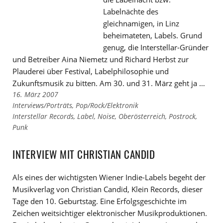
Labelnächte des
gleichnamigen, in Linz
beheimateten, Labels. Grund
genug, die Interstellar-Gründer
und Betreiber Aina Niemetz und Richard Herbst zur
Plauderei über Festival, Labelphilosophie und
Zukunftsmusik zu bitten. Am 30. und 31. März geht ja …
16. März 2007
Links
Interviews/Porträts
,
Pop/Rock/Elektronik
zu
Links
Interstellar Records
,
Label
,
Noise
,
Oberösterreich
,
Postrock
,
den
zu
Punk
Kategorien
den
Tags
INTERVIEW MIT CHRISTIAN CANDID
Als eines der wichtigsten Wiener Indie-Labels begeht der
Musikverlag von Christian Candid, Klein Records, dieser
Tage den 10. Geburtstag. Eine Erfolgsgeschichte im
Zeichen weitsichtiger elektronischer Musikproduktionen.