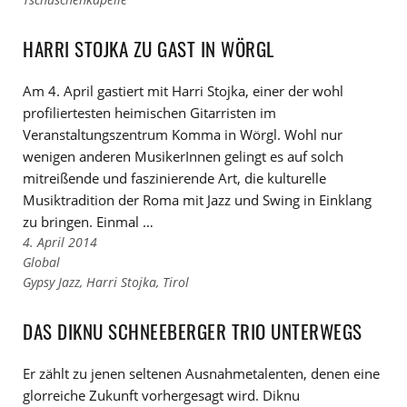
Kategorien
den
Tags
HARRI STOJKA ZU GAST IN WÖRGL
Am 4. April gastiert mit Harri Stojka, einer der wohl
profiliertesten heimischen Gitarristen im
Veranstaltungszentrum Komma in Wörgl. Wohl nur
wenigen anderen MusikerInnen gelingt es auf solch
mitreißende und faszinierende Art, die kulturelle
Musiktradition der Roma mit Jazz und Swing in Einklang
zu bringen. Einmal …
4. April 2014
Links
Global
zu
Links
Gypsy Jazz
,
Harri Stojka
,
Tirol
den
zu
Kategorien
den
DAS DIKNU SCHNEEBERGER TRIO UNTERWEGS
Tags
Er zählt zu jenen seltenen Ausnahmetalenten, denen eine
glorreiche Zukunft vorhergesagt wird. Diknu