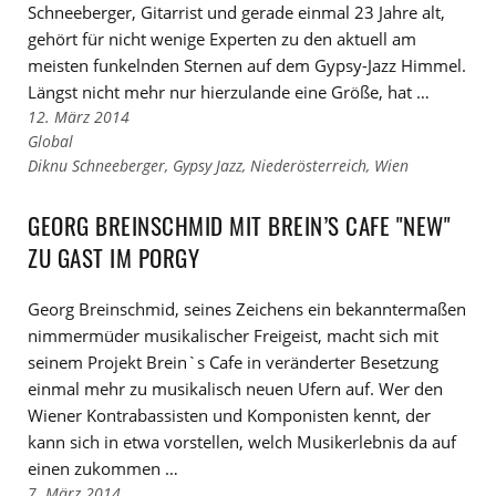
Schneeberger, Gitarrist und gerade einmal 23 Jahre alt,
gehört für nicht wenige Experten zu den aktuell am
meisten funkelnden Sternen auf dem Gypsy-Jazz Himmel.
Längst nicht mehr nur hierzulande eine Größe, hat …
12. März 2014
Links
Global
zu
Links
Diknu Schneeberger
,
Gypsy Jazz
,
Niederösterreich
,
Wien
den
zu
Kategorien
den
GEORG BREINSCHMID MIT BREIN’S CAFE "NEW"
Tags
ZU GAST IM PORGY
Georg Breinschmid, seines Zeichens ein bekanntermaßen
nimmermüder musikalischer Freigeist, macht sich mit
seinem Projekt Brein`s Cafe in veränderter Besetzung
einmal mehr zu musikalisch neuen Ufern auf. Wer den
Wiener Kontrabassisten und Komponisten kennt, der
kann sich in etwa vorstellen, welch Musikerlebnis da auf
einen zukommen …
7. März 2014