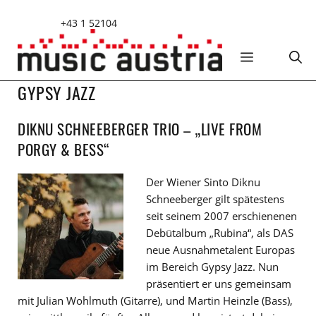
Zum
+43 1 52104
Inhalt
springen
MENÜ
GYPSY JAZZ
DIKNU SCHNEEBERGER TRIO – „LIVE FROM
PORGY & BESS“
Der Wiener Sinto Diknu
Schneeberger gilt spätestens
seit seinem 2007 erschienenen
Debütalbum „Rubina“, als DAS
neue Ausnahmetalent Europas
im Bereich Gypsy Jazz. Nun
präsentiert er uns gemeinsam
mit Julian Wohlmuth (Gitarre), und Martin Heinzle (Bass),