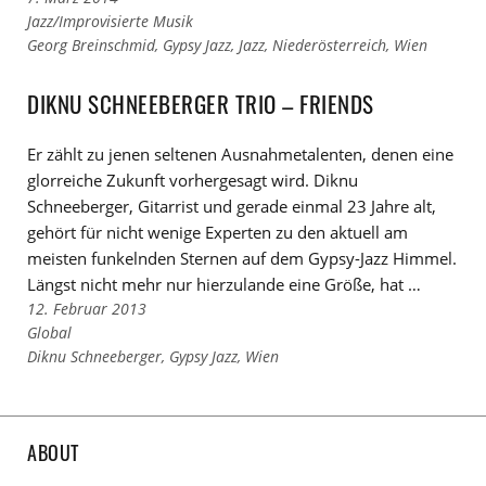
Links
Jazz/Improvisierte Musik
zu
Links
Georg Breinschmid
,
Gypsy Jazz
,
Jazz
,
Niederösterreich
,
Wien
den
zu
Kategorien
den
DIKNU SCHNEEBERGER TRIO – FRIENDS
Tags
Er zählt zu jenen seltenen Ausnahmetalenten, denen eine
glorreiche Zukunft vorhergesagt wird. Diknu
Schneeberger, Gitarrist und gerade einmal 23 Jahre alt,
gehört für nicht wenige Experten zu den aktuell am
meisten funkelnden Sternen auf dem Gypsy-Jazz Himmel.
Längst nicht mehr nur hierzulande eine Größe, hat …
12. Februar 2013
Links
Global
zu
Links
Diknu Schneeberger
,
Gypsy Jazz
,
Wien
den
zu
Kategorien
den
Tags
ABOUT