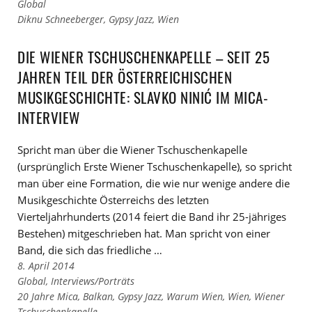
Links
Global
zu
Links
Diknu Schneeberger
,
Gypsy Jazz
,
Wien
den
zu
Kategorien
den
DIE WIENER TSCHUSCHENKAPELLE – SEIT 25
Tags
JAHREN TEIL DER ÖSTERREICHISCHEN
MUSIKGESCHICHTE: SLAVKO NINIĆ IM MICA-
INTERVIEW
Spricht man über die Wiener Tschuschenkapelle
(ursprünglich Erste Wiener Tschuschenkapelle), so spricht
man über eine Formation, die wie nur wenige andere die
Musikgeschichte Österreichs des letzten
Vierteljahrhunderts (2014 feiert die Band ihr 25-jähriges
Bestehen) mitgeschrieben hat. Man spricht von einer
Band, die sich das friedliche …
8. April 2014
Links
Global
,
Interviews/Porträts
zu
Links
20 Jahre Mica
,
Balkan
,
Gypsy Jazz
,
Warum Wien
,
Wien
,
Wiener
den
zu
Tschuschenkapelle