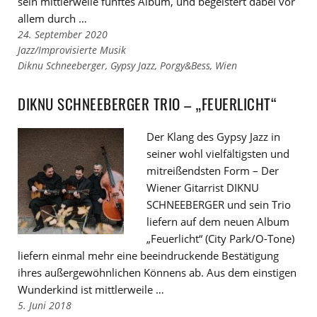
sein mittlerweile fünftes Album, und begeistert dabei vor
allem durch …
24. September 2020
Links
Jazz/Improvisierte Musik
zu
Links
Diknu Schneeberger
,
Gypsy Jazz
,
Porgy&Bess
,
Wien
den
zu
Kategorien
den
DIKNU SCHNEEBERGER TRIO – „FEUERLICHT“
Tags
Der Klang des Gypsy Jazz in
seiner wohl vielfältigsten und
mitreißendsten Form – Der
Wiener Gitarrist DIKNU
SCHNEEBERGER und sein Trio
liefern auf dem neuen Album
„Feuerlicht“ (City Park/O-Tone)
liefern einmal mehr eine beeindruckende Bestätigung
ihres außergewöhnlichen Könnens ab. Aus dem einstigen
Wunderkind ist mittlerweile …
5. Juni 2018