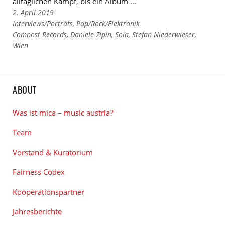
alltäglichen Kampf, bis ein Album …
2. April 2019
Links
Interviews/Porträts
,
Pop/Rock/Elektronik
zu
Links
Compost Records
,
Daniele Zipin
,
Soia
,
Stefan Niederwieser
,
den
zu
Wien
Kategorien
den
Tags
ABOUT
Was ist mica – music austria?
Team
Vorstand & Kuratorium
Fairness Codex
Kooperationspartner
Jahresberichte