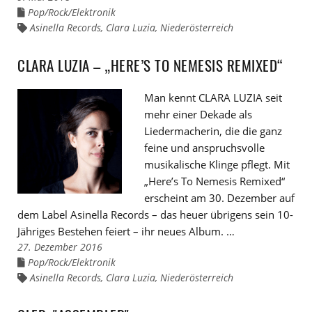
Pop/Rock/Elektronik
Links
zu
Asinella Records
,
Clara Luzia
,
Niederösterreich
Links
den
zu
Kategorien
den
Tags
CLARA LUZIA – „HERE’S TO NEMESIS REMIXED“
Man kennt CLARA LUZIA seit
mehr einer Dekade als
Liedermacherin, die die ganz
feine und anspruchsvolle
musikalische Klinge pflegt. Mit
„Here’s To Nemesis Remixed“
erscheint am 30. Dezember auf
dem Label Asinella Records – das heuer übrigens sein 10-
Jähriges Bestehen feiert – ihr neues Album. …
27. Dezember 2016
Pop/Rock/Elektronik
Links
zu
Asinella Records
,
Clara Luzia
,
Niederösterreich
Links
den
zu
Kategorien
den
Tags