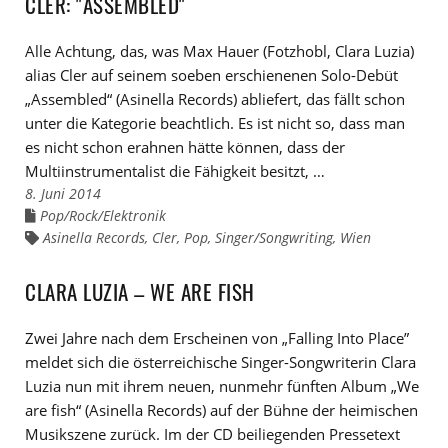
CLER: "ASSEMBLED"
Alle Achtung, das, was Max Hauer (Fotzhobl, Clara Luzia)
alias Cler auf seinem soeben erschienenen Solo-Debüt
„Assembled“ (Asinella Records) abliefert, das fällt schon
unter die Kategorie beachtlich. Es ist nicht so, dass man
es nicht schon erahnen hätte können, dass der
Multiinstrumentalist die Fähigkeit besitzt, …
8. Juni 2014
Pop/Rock/Elektronik
Links
zu
Asinella Records
,
Cler
,
Pop
,
Singer/Songwriting
,
Wien
Links
den
zu
Kategorien
den
Tags
CLARA LUZIA – WE ARE FISH
Zwei Jahre nach dem Erscheinen von „Falling Into Place”
meldet sich die österreichische Singer-Songwriterin Clara
Luzia nun mit ihrem neuen, nunmehr fünften Album „We
are fish“ (Asinella Records) auf der Bühne der heimischen
Musikszene zurück. Im der CD beiliegenden Pressetext