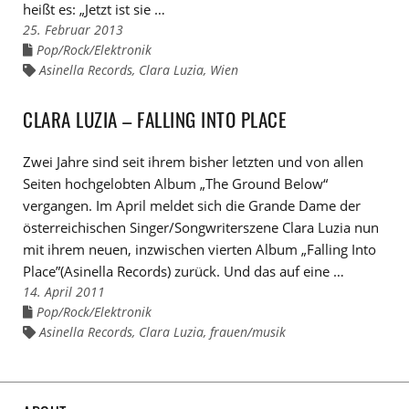
heißt es: „Jetzt ist sie …
25. Februar 2013
Pop/Rock/Elektronik
Links
zu
Asinella Records
,
Clara Luzia
,
Wien
Links
den
zu
Kategorien
den
Tags
CLARA LUZIA – FALLING INTO PLACE
Zwei Jahre sind seit ihrem bisher letzten und von allen
Seiten hochgelobten Album „The Ground Below“
vergangen. Im April meldet sich die Grande Dame der
österreichischen Singer/Songwriterszene Clara Luzia nun
mit ihrem neuen, inzwischen vierten Album „Falling Into
Place”(Asinella Records) zurück. Und das auf eine …
14. April 2011
Pop/Rock/Elektronik
Links
zu
Asinella Records
,
Clara Luzia
,
frauen/musik
Links
den
zu
Kategorien
den
Tags