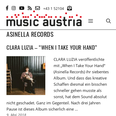
Zum
+43 1 52104
Inhalt
springen
MENÜ
ASINELLA RECORDS
CLARA LUZIA – “WHEN I TAKE YOUR HAND”
CLARA LUZIA veröffentlichte
mit „When I Take Your Hand“
(Asinella Records) ihr siebentes
Album. Und dass das kreative
Schaffen diesmal ein bisschen
schneller gehen musste als
sonst, hat dem Sound absolut
nicht geschadet. Ganz im Gegenteil. Nach drei Jahren
Pause ist dieses Album sicherlich eine …
9. Mai 2018