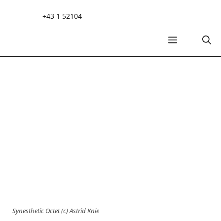
Zum
+43 1 52104
Inhalt
springen
MENÜ
Synesthetic Octet (c) Astrid Knie