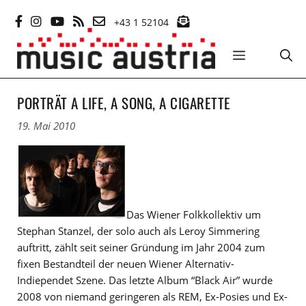
Zum
+43 1 52104
Inhalt
springen
MENÜ
PORTRÄT A LIFE, A SONG, A CIGARETTE
19. Mai 2010
Das Wiener Folkkollektiv um
Stephan Stanzel, der solo auch als Leroy Simmering
auftritt, zählt seit seiner Gründung im Jahr 2004 zum
fixen Bestandteil der neuen Wiener Alternativ-
Indiependet Szene. Das letzte Album “Black Air” wurde
2008 von niemand geringeren als REM, Ex-Posies und Ex-