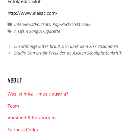
Fotokredit: Siluh
http://www.alasac.com/
Kategorien
Interviews/Porträts
,
Pop/Rock/Elektronik
Schlagwörter
A Life A Song A Cigarette
Ein Stimmgewitter braut sich über dem Flex zusammen
Studio Dan erhält Preis der deutschen Schallplattenkritik
ABOUT
Was ist mica – music austria?
Team
Vorstand & Kuratorium
Fairness Codex