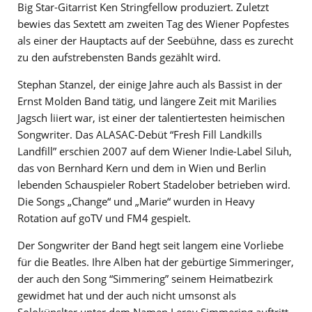
Big Star-Gitarrist Ken Stringfellow produziert. Zuletzt
bewies das Sextett am zweiten Tag des Wiener Popfestes
als einer der Hauptacts auf der Seebühne, dass es zurecht
zu den aufstrebensten Bands gezählt wird.
Stephan Stanzel, der einige Jahre auch als Bassist in der
Ernst Molden Band tätig, und längere Zeit mit Marilies
Jagsch liiert war, ist einer der talentiertesten heimischen
Songwriter. Das ALASAC-Debüt “Fresh Fill Landkills
Landfill” erschien 2007 auf dem Wiener Indie-Label Siluh,
das von Bernhard Kern und dem in Wien und Berlin
lebenden Schauspieler Robert Stadelober betrieben wird.
Die Songs „Change“ und „Marie“ wurden in Heavy
Rotation auf goTV und FM4 gespielt.
Der Songwriter der Band hegt seit langem eine Vorliebe
für die Beatles. Ihre Alben hat der gebürtige Simmeringer,
der auch den Song “Simmering” seinem Heimatbezirk
gewidmet hat und der auch nicht umsonst als
Solokünslter unter dem Namen Leroy Simmering auftritt,