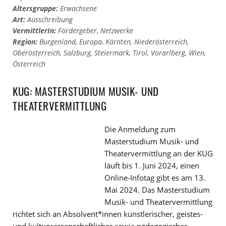
Altersgruppe:
Erwachsene
Art:
Ausschreibung
VermittlerIn:
Fördergeber
,
Netzwerke
Region:
Burgenland
,
Europa
,
Kärnten
,
Niederösterreich
,
Oberösterreich
,
Salzburg
,
Steiermark
,
Tirol
,
Vorarlberg
,
Wien
,
Österreich
KUG: MASTERSTUDIUM MUSIK- UND
THEATERVERMITTLUNG
Die Anmeldung zum
Masterstudium Musik- und
Theatervermittlung an der KUG
läuft bis 1. Juni 2024, einen
Online-Infotag gibt es am 13.
Mai 2024. Das Masterstudium
Musik- und Theatervermittlung
richtet sich an Absolvent*innen künstlerischer, geistes-
und kulturwissenschaftlicher sowie pädagogischer