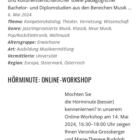
Bachelor- und Diplomstudien aus den Bereichen Musik …
6. Mai 2024
Thema:
Kompetenzkatalog
,
Theater
,
Vernetzung
,
Wissenschaft
Genre:
Jazz/Improvisierte Musik
,
Klassik
,
Neue Musik
,
Pop/Rock/Elektronik
,
Weltmusik
Altersgruppe:
Erwachsene
Art:
Ausbildung Musikvermittlung
VermittlerIn:
Universität
Region:
Europa
,
Steiermark
,
Österreich
HÖRMINUTE: ONLINE-WORKSHOP
Möchten Sie
die Hörminute (besser)
kennenlernen? In unserem
Online-Workshop am 14. Mai
2024, 16:30–18:00 Uhr zeigen
Ihnen Veronika Grossberger
und Marie-Therese Rudolph,