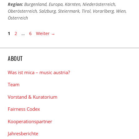
Region:
Burgenland
,
Europa
,
Kärnten
,
Niederösterreich
,
Oberösterreich
,
Salzburg
,
Steiermark
,
Tirol
,
Vorarlberg
,
Wien
,
Österreich
Seite
Seite
Seite
1
2
…
6
Weiter
→
ABOUT
Was ist mica – music austria?
Team
Vorstand & Kuratorium
Fairness Codex
Kooperationspartner
Jahresberichte