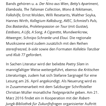
Bands gehören u. a.
Der Nino aus Wien
,
Betty’s Apartment
,
Elamboda
,
The Talisman Collection
,
Mono & Nikitaman
,
Folkshilfe
, Ernst Molden, Willi Resetarits, Walther Soyka,
Hannes Wirth,
Kollegium Kalksburg
,
AVEC
,
Schmied’s Puls
,
Dos Bastardos
,
Proletenpassion on Tour
(mit
Gustav
),
Estebans
,
A Life, A Song, A Cigarette
,
Mundwerkcrew
,
Attwenger
,
Schnipo Schranke
und
Eloui.
Die regionale
Musikszene wird zudem zusätzlich mit den Reihen
stereofreezed
,
b-side
sowie den Formaten
Kollektiv Tanzbar
und
Klub 77
gefördert.
In Sachen Literatur wird der beliebte
Poetry Slam
in
mannigfaltiger Weise weitergeführt, ebenso die
Kritischen
Literaturtage
, zudem hat sich Stefanie Sargnagel für eine
Lesung am 26. April angekündigt. Als Neuerung wird es
in Zusammenarbeit mit dem Salzburger Schriftsteller
Christian Müller monatliche
Textgespräche
geben. Am 21.
März 2016 findet ein in Kooperation mit der
Robert-
Jungk-Bibliothek für Zukunftsfragen
organisierter Auftritt