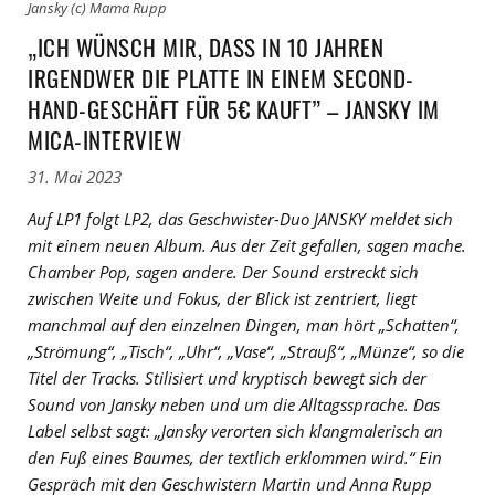
Jansky (c) Mama Rupp
„ICH WÜNSCH MIR, DASS IN 10 JAHREN
IRGENDWER DIE PLATTE IN EINEM SECOND-
HAND-GESCHÄFT FÜR 5€ KAUFT” – JANSKY IM
MICA-INTERVIEW
31. Mai 2023
Auf LP1 folgt LP2, das Geschwister-Duo JANSKY meldet sich
mit einem neuen Album. Aus der Zeit gefallen, sagen mache.
Chamber Pop, sagen andere. Der Sound erstreckt sich
zwischen Weite und Fokus, der Blick ist zentriert, liegt
manchmal auf den einzelnen Dingen, man hört „Schatten“,
„Strömung“, „Tisch“, „Uhr“, „Vase“, „Strauß“, „Münze“, so die
Titel der Tracks. Stilisiert und kryptisch bewegt sich der
Sound von Jansky neben und um die Alltagssprache. Das
Label selbst sagt: „Jansky verorten sich klangmalerisch an
den Fuß eines Baumes, der textlich erklommen wird.“ Ein
Gespräch mit den Geschwistern Martin und Anna Rupp