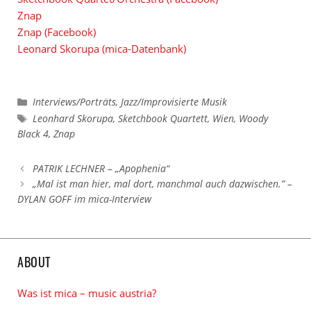
Znap
Znap (Facebook)
Leonard Skorupa (mica-Datenbank)
Kategorien
Interviews/Porträts
,
Jazz/Improvisierte Musik
Schlagwörter
Leonhard Skorupa
,
Sketchbook Quartett
,
Wien
,
Woody
Black 4
,
Znap
PATRIK LECHNER – „Apophenia“
„Mal ist man hier, mal dort, manchmal auch dazwischen.” –
DYLAN GOFF im mica-Interview
ABOUT
Was ist mica – music austria?