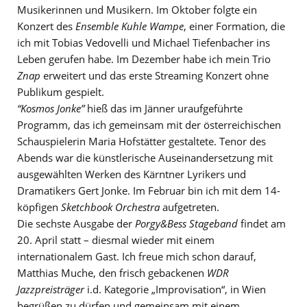
Musikerinnen und Musikern. Im Oktober folgte ein
Konzert des
Ensemble Kuhle Wampe
, einer Formation, die
ich mit Tobias Vedovelli und Michael Tiefenbacher ins
Leben gerufen habe. Im Dezember habe ich mein Trio
Znap
erweitert und das erste Streaming Konzert ohne
Publikum gespielt.
“Kosmos Jonke”
hieß das im Jänner uraufgeführte
Programm, das ich gemeinsam mit der österreichischen
Schauspielerin Maria Hofstätter gestaltete. Tenor des
Abends war die künstlerische Auseinandersetzung mit
ausgewählten Werken des Kärntner Lyrikers und
Dramatikers Gert Jonke. Im Februar bin ich mit dem 14-
köpfigen
Sketchbook Orchestra
aufgetreten.
Die sechste Ausgabe der
Porgy&Bess Stageband
findet am
20. April statt – diesmal wieder mit einem
internationalem Gast. Ich freue mich schon darauf,
Matthias Muche, den frisch gebackenen
WDR
Jazzpreisträger
i.d. Kategorie „Improvisation“, in Wien
begrüßen zu dürfen und gemeinsam mit einem