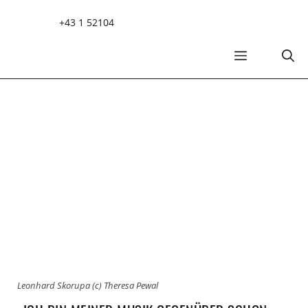
Zum
+43 1 52104
Inhalt
springen
MENÜ
Leonhard Skorupa (c) Theresa Pewal