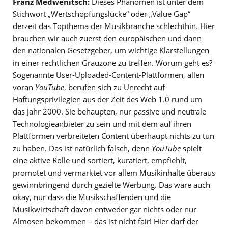
Franz Medwenitsch:
Dieses Phänomen ist unter dem
Stichwort „Wertschöpfungslücke“ oder „Value Gap“
derzeit das Topthema der Musikbranche schlechthin. Hier
brauchen wir auch zuerst den europäischen und dann
den nationalen Gesetzgeber, um wichtige Klarstellungen
in einer rechtlichen Grauzone zu treffen. Worum geht es?
Sogenannte User-Uploaded-Content-Plattformen, allen
voran
YouTube
, berufen sich zu Unrecht auf
Haftungsprivilegien aus der Zeit des Web 1.0 rund um
das Jahr 2000. Sie behaupten, nur passive und neutrale
Technologieanbieter zu sein und mit dem auf ihren
Plattformen verbreiteten Content überhaupt nichts zu tun
zu haben. Das ist natürlich falsch, denn
YouTube
spielt
eine aktive Rolle und sortiert, kuratiert, empfiehlt,
promotet und vermarktet vor allem Musikinhalte überaus
gewinnbringend durch gezielte Werbung. Das wäre auch
okay, nur dass die Musikschaffenden und die
Musikwirtschaft davon entweder gar nichts oder nur
Almosen bekommen – das ist nicht fair! Hier darf der