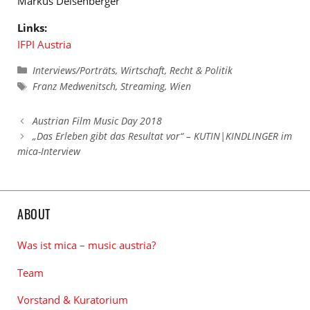
Markus Deisenberger
Links:
IFPI Austria
Kategorien
Interviews/Porträts
,
Wirtschaft, Recht & Politik
Schlagwörter
Franz Medwenitsch
,
Streaming
,
Wien
Austrian Film Music Day 2018
„Das Erleben gibt das Resultat vor“ – KUTIN|KINDLINGER im
mica-Interview
ABOUT
Was ist mica – music austria?
Team
Vorstand & Kuratorium