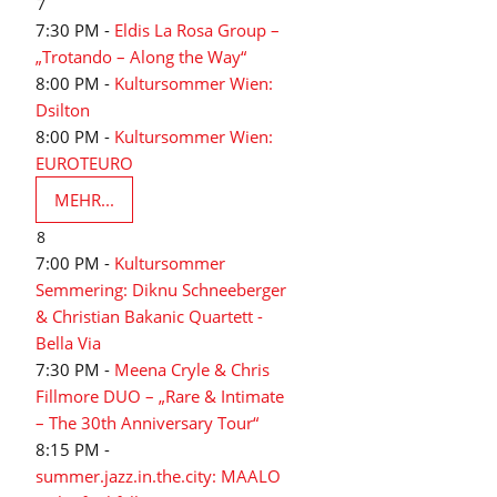
7
7:30 PM -
Eldis La Rosa Group –
„Trotando – Along the Way“
8:00 PM -
Kultursommer Wien:
Dsilton
8:00 PM -
Kultursommer Wien:
EUROTEURO
MEHR...
8
7:00 PM -
Kultursommer
Semmering: Diknu Schneeberger
& Christian Bakanic Quartett -
Bella Via
7:30 PM -
Meena Cryle & Chris
Fillmore DUO – „Rare & Intimate
– The 30th Anniversary Tour“
8:15 PM -
summer.jazz.in.the.city: MAALO