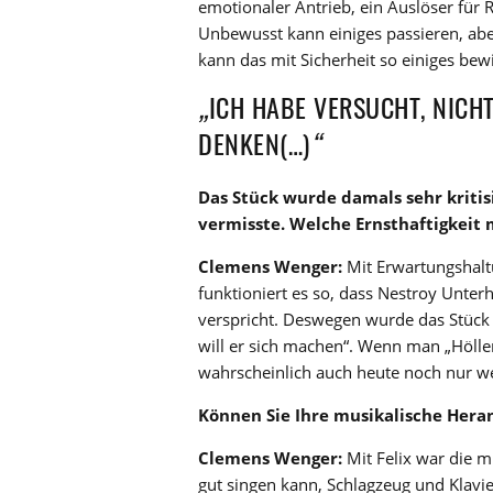
emotionaler Antrieb, ein Auslöser für 
Unbewusst kann einiges passieren, abe
kann das mit Sicherheit so einiges bew
„
ICH HABE VERSUCHT, NICH
DENKEN(…)
“
Das Stück wurde damals sehr
kritis
vermisste. Welche Ernsthaftigkei
Clemens Wenger:
Mit Erwartungshaltu
funktioniert es so, dass Nestroy Unte
verspricht. Deswegen wurde das Stück vi
will er sich machen“. Wenn man „Höllen
wahrscheinlich auch heute noch nur w
Können Sie Ihre musikalische Hera
Clemens Wenger:
Mit Felix war die m
gut singen kann, Schlagzeug und Klavier