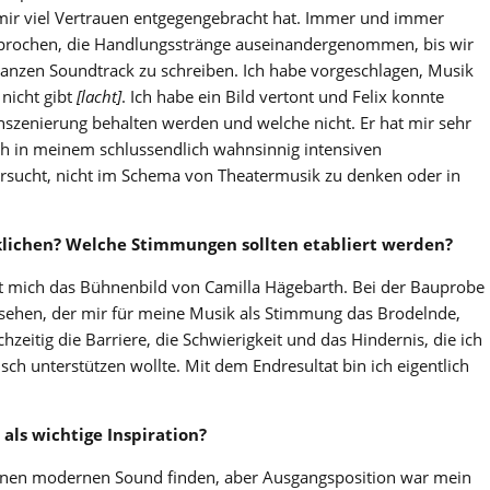
 mir viel Vertrauen entgegengebracht hat. Immer und immer
sprochen, die Handlungsstränge auseinandergenommen, bis wir
nzen Soundtrack zu schreiben. Ich habe vorgeschlagen, Musik
nicht gibt
[
lacht
]
. Ich habe ein Bild vertont und Felix konnte
Inszenierung behalten werden und welche nicht. Er hat mir sehr
 in meinem schlussendlich wahnsinnig intensiven
versucht, nicht im Schema von Theatermusik zu denken oder in
rklichen? Welche Stimmungen sollten etabliert werden?
at mich das Bühnenbild von Camilla Hägebarth. Bei der Bauprobe
esehen, der mir für meine Musik als Stimmung das Brodelnde,
hzeitig die Barriere, die Schwierigkeit und das Hindernis, die ich
ch unterstützen wollte. Mit dem Endresultat bin ich eigentlich
 als wichtige Inspiration?
inen modernen Sound finden, aber Ausgangsposition war mein