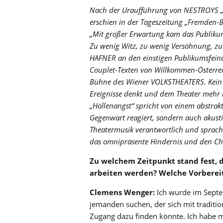
Nach der Uraufführung von NESTROYS „
erschien in der Tageszeitung „Fremden-Bl
„Mit großer Erwartung kam das Publikum
Zu wenig Witz, zu wenig Versöhnung, 
HAFNER an den einstigen Publikumsfeind
Couplet-Texten von Willkommen-Österre
Bühne des Wiener VOLKSTHEATERS. Kein s
Ereignisse denkt und dem Theater mehr
„Höllenangst“ spricht von einem abstrakt
Gegenwart reagiert, sondern auch akus
Theatermusik verantwortlich und sprach 
das omnipräsente Hindernis und den Ch
Zu
welchem Zeitpunkt stand fest, d
arbeiten werden? Welche Vorberei
Clemens
Wenger:
Ich wurde im Septe
jemanden suchen, der sich mit traditi
Zugang dazu finden könnte. Ich habe mi