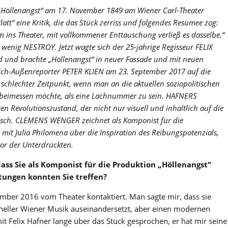
Höllenangst“ am 17. November 1849 am Wiener Carl-Theater
att“ eine Kritik, die das Stück zerriss und folgendes Resümee zog:
 ins Theater, mit vollkommener Enttäuschung verließ es dasselbe.“
zu wenig NESTROY.
Jetzt wagte sich der 25-jährige Regisseur FELIX
 und brachte „Höllenangst“ in neuer Fassade und mit neuen
ich-Außenreporter PETER KLIEN am 23. September 2017 auf die
chlechter Zeitpunkt, wenn man an die aktuellen soziopolitischen
 beimessen möchte, als eine Lachnummer zu sein.
HAFNERS
en Revolutionszustand, der nicht nur visuell und inhaltlich auf die
tisch. CLEMENS WENGER zeichnet als Komponist für die
mit Julia Philomena über die Inspiration des Reibungspotenzials,
or der Unterdrückten.
ass Sie als
Komponist für die Produktion „Höllenangst“
tungen konnten Sie treffen?
mber 2016 vom Theater kontaktiert. Man sagte mir, dass sie
oneller Wiener Musik auseinandersetzt, aber einen modernen
t Felix Hafner lange über das Stück gesprochen, er hat mir seine