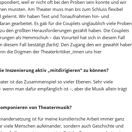
espondiert, weil er nicht oft bei den Proben sein konnte und wir
chen mussten. Am Theater muss man bis zum Schluss flexibel
all gelernt. Wir haben Text und Tonaufnahmen hin- und
 daran gearbeitet. Es gab für die Couplets unglaublich viele Proben
e zu den größten Herausforderungen gezählt haben. Die Couplets
ierungen als Hemmschuh – das Vorurteil hat sich in diesem Fall
in diesem Fall bestätigt
[
lacht
]
. Den Zugang den wir gewählt habe
enn die Dogmen der Theaterkritiker_innen uns hier
die Inszenierung aktiv
„
mitdirigieren
“
zu können?
ter ist das Zusammenspiel so vieler Ebenen. Sehr viele
 wenn man dafür empfänglich ist –, aber die Musik allein trägt
m Komponieren von
Theatermusik?
inandersetzung ist für meine künstlerische Arbeit immer ganz
nur viele Menschen aufeinander, sondern auch Geschichte und