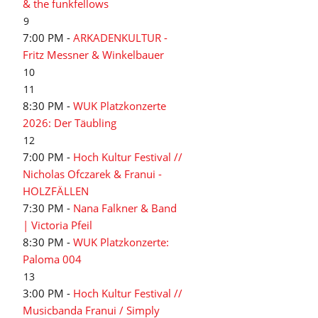
& the funkfellows
9
7:00 PM -
ARKADENKULTUR -
Fritz Messner & Winkelbauer
10
11
8:30 PM -
WUK Platzkonzerte
2026: Der Täubling
12
7:00 PM -
Hoch Kultur Festival //
Nicholas Ofczarek & Franui -
HOLZFÄLLEN
7:30 PM -
Nana Falkner & Band
| Victoria Pfeil
8:30 PM -
WUK Platzkonzerte:
Paloma 004
13
3:00 PM -
Hoch Kultur Festival //
Musicbanda Franui / Simply