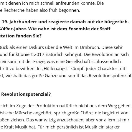
 mit denen ich mich schnell anfreunden konnte. Die
 Recherche haben also früh begonnen.
m 19
. Jahrhundert und reagierte damals auf die bürgerlich-
/49er-Jahre. Wie nahe ist dem Ensemble der Stoff
etation fanden Sie?
Stück als einen Diskurs über die Welt im Umbruch. Diese sehr
und funktioniert 2017 natürlich sehr gut. Die Revolution an sich
insam mit der Frage, was eine Gesellschaft schlussendlich
ritt zu bewirken. In „Höllenangst“ kämpft jeder Charakter mit
ikt, weshalb das große Ganze und somit das Revolutionspotenzial
t Revolutions
potenzial?
 ich im Zuge der Produktion natürlich nicht aus dem Weg gehen.
nzösische Märsche angehört, sprich große Chöre, die begleitet von
en ziehen. Das war witzig anzuschauen, aber vor allem ist mir
Kraft Musik hat. Für mich persönlich ist Musik ein starker