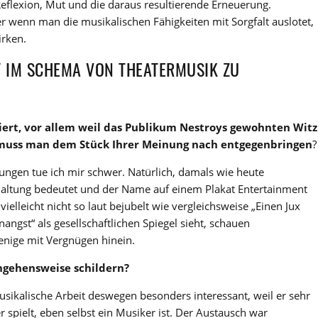
Reflexion, Mut und die daraus resultierende Erneuerung.
r wenn man die musikalischen Fähigkeiten mit Sorgfalt auslotet,
irken.
T IM SCHEMA VON THEATERMUSIK ZU
iert
, vor allem weil das Publikum Nestroys gewohnten Witz
t muss man dem Stück Ihrer Meinung nach entgegenbringen
?
ngen tue ich mir schwer. Natürlich, damals wie heute
rhaltung bedeutet und der Name auf einem Plakat Entertainment
elleicht nicht so laut bejubelt wie vergleichsweise „Einen Jux
angst“ als gesellschaftlichen Spiegel sieht, schauen
enige mit Vergnügen hinein.
ngehensweise schildern?
usikalische Arbeit deswegen besonders interessant, weil er sehr
 spielt, eben selbst ein Musiker ist. Der Austausch war