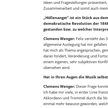
Ideen und Fragestellungen präsentiert,
Zusammenarbeit und somit auch meine
„
Höllenangst
“
ist ein Stück aus de
demokratische Revolution der 1848
gestanden bzw. zu welcher Interpr
Clemens Wenger:
Felix versteht das 
allgemeine Auslegung hat mir gefallen 
hat mich als Thema angesprochen, geme
daran hindert, Veränderung und Fortsch
einem eigenen, sehr subjektiven Konfl
übersehen wird.
Hat in
Ihren Augen die Musik selbs
Clemens Wenger:
Dieser Frage konnte
Ich habe mir viele, in erster Linie fra
Akkordeon und Trommel durch die Straß
einmal mehr bewusst geworden, welche 