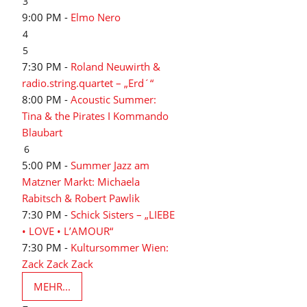
3
9:00 PM -
Elmo Nero
4
5
7:30 PM -
Roland Neuwirth &
radio.string.quartet – „Erd´“
8:00 PM -
Acoustic Summer:
Tina & the Pirates I Kommando
Blaubart
6
5:00 PM -
Summer Jazz am
Matzner Markt: Michaela
Rabitsch & Robert Pawlik
7:30 PM -
Schick Sisters – „LIEBE
• LOVE • L’AMOUR“
7:30 PM -
Kultursommer Wien:
Zack Zack Zack
MEHR...