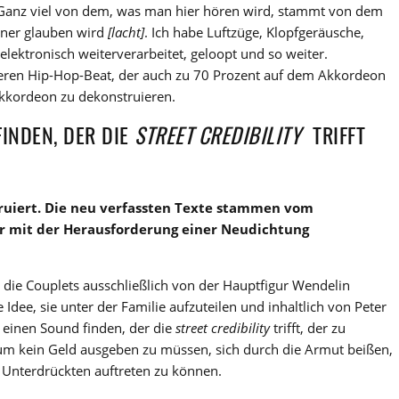
 Ganz viel von dem, was man hier hören wird, stammt von dem
iner glauben wird
[
lacht
]
. Ich habe Luftzüge, Klopfgeräusche,
elektronisch weiterverarbeitet, geloopt und so weiter.
weren Hip-Hop-Beat, der auch zu 70 Prozent auf dem Akkordeon
Akkordeon zu dekonstruieren.
FINDEN, DER DIE
STREET CREDIBILITY
TRIFFT
uiert. Die neu verfassten Texte
stammen vom
 er mit der Herausforderung einer Neu
dichtung
die Couplets ausschließlich von der Hauptfigur Wendelin
 Idee, sie unter der Familie aufzuteilen und inhaltlich von Peter
te einen Sound finden, der die
street credibility
trifft, der zu
 um kein Geld ausgeben zu müssen, sich durch die Armut beißen,
r Unterdrückten auftreten zu können.